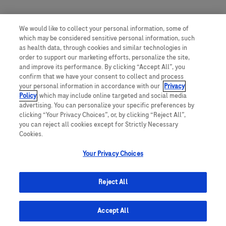
We would like to collect your personal information, some of
which may be considered sensitive personal information, such
as health data, through cookies and similar technologies in
order to support our marketing efforts, personalize the site,
and improve its performance. By clicking “Accept All”, you
confirm that we have your consent to collect and process
your personal information in accordance with our
Privacy
Policy
, which may include online targeted and social media
advertising. You can personalize your specific preferences by
clicking “Your Privacy Choices”, or, by clicking “Reject All”,
you can reject all cookies except for Strictly Necessary
Cookies.
Your Privacy Choices
Reject All
Accept All