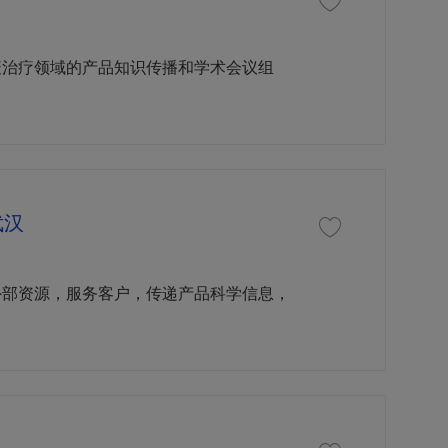
收藏职位 高级治疗领域专
疫治疗领域的产品知识传播和学术会议组
武汉
收藏职位 （高级）治疗领
外部资源，服务客户，传递产品科学信息，