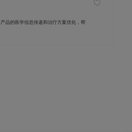
收藏职位 高级治疗领域专
氏产品的医学信息传递和治疗方案优化，帮