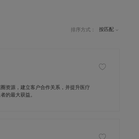
排序方式：
收藏职位 区域生态圈负责
态圈资源，建立客户合作关系，并提升医疗
患者的最大获益。
收藏职位 患者解决方案经