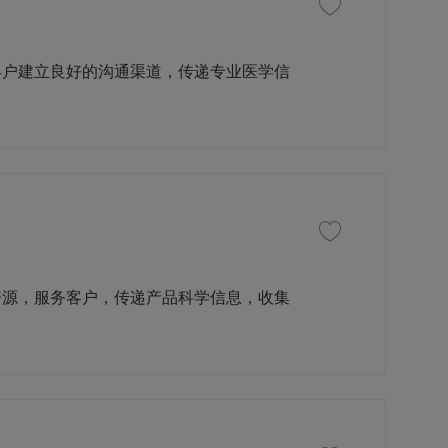
收藏职位 高级治疗领域专
客户建立良好的沟通渠道，传递专业医学信
收藏职位 治疗领域经理 
资源，服务客户，传递产品科学信息，收集