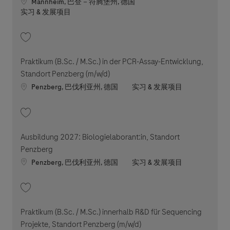
Location
Mannheim, 巴登－符腾堡州, 德国
职位类别
实习 & 发展项目
收藏 Referendariat - Juristische Wahlstation am Standort Mannheim (m/w/
Praktikum (B.Sc. / M.Sc.) in der PCR-Assay-Entwicklung,
Standort Penzberg (m/w/d)
Location
职位类别
Penzberg, 巴伐利亚州, 德国
实习 & 发展项目
收藏 Praktikum (B.Sc. / M.Sc.) in der PCR-Assay-Entwicklung, Standort Pen
Ausbildung 2027: Biologielaborant:in, Standort
Penzberg
Location
职位类别
Penzberg, 巴伐利亚州, 德国
实习 & 发展项目
收藏 Ausbildung 2027: Biologielaborant:in, Standort Penzberg 202605-1
Praktikum (B.Sc. / M.Sc.) innerhalb R&D für Sequencing
Projekte, Standort Penzberg (m/w/d)