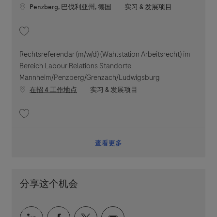
Location
职位类别
Penzberg, 巴伐利亚州, 德国
实习 & 发展项目
收藏 Praktikum (B.Sc. / M.Sc.) innerhalb R&D für Sequencing Projekte, Sta
Rechtsreferendar (m/w/d) (Wahlstation Arbeitsrecht) im
Bereich Labour Relations Standorte
Mannheim/Penzberg/Grenzach/Ludwigsburg
职位类别
在招 4 工作地点
实习 & 发展项目
收藏 Rechtsreferendar (m/w/d) (Wahlstation Arbeitsrecht) im Bereich La
查看更多
分享这个机会