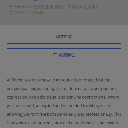
Location
职位类别
Penzberg, 巴伐利亚州, 德国
实习 & 发展项目
职位编号
202312-128405
现在申请
收藏职位
At Roche you can show up as yourself, embraced for the
unique qualities you bring. Our culture encourages personal
expression, open dialogue, and genuine connections, where
you are valued, accepted and respected for who you are,
allowing you to thrive both personally and professionally. This
is how we aim to prevent, stop and cure diseases and ensure