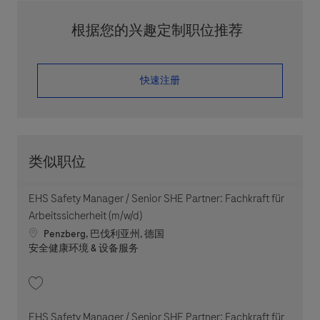
根据您的兴趣定制职位推荐
​​​​​​​快速注册
类似职位
EHS Safety Manager / Senior SHE Partner: Fachkraft für
Arbeitssicherheit (m/w/d)
Location
Penzberg, 巴伐利亚州, 德国
职位类别
安全健康环境 & 设备服务
收藏 EHS Safety Manager / Senior SHE Partner: Fachkraft für Arbeitssiche
EHS Safety Manager / Senior SHE Partner: Fachkraft für