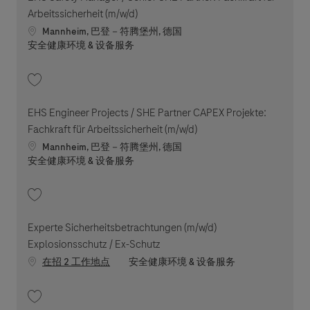
Arbeitssicherheit (m/w/d)
Location
Mannheim, 巴登－符腾堡州, 德国
职位类别
安全健康环境 & 设备服务
收藏 EHS Safety Manager / Senior SHE Partner: Fachkraft für Arbeitssiche
EHS Engineer Projects / SHE Partner CAPEX Projekte:
Fachkraft für Arbeitssicherheit (m/w/d)
Location
Mannheim, 巴登－符腾堡州, 德国
职位类别
安全健康环境 & 设备服务
收藏 EHS Engineer Projects / SHE Partner CAPEX Projekte: Fachkraft für A
Experte Sicherheitsbetrachtungen (m/w/d)
Explosionsschutz / Ex-Schutz
职位类别
在招 2 工作地点
安全健康环境 & 设备服务
收藏 Experte Sicherheitsbetrachtungen (m/w/d) Explosionsschutz / Ex-S