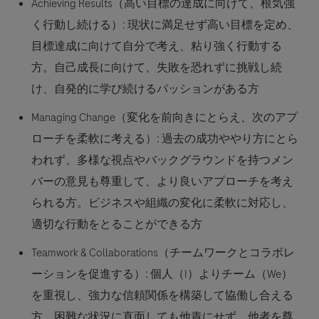
Achieving Results（高い目標の達成に向けて、根気強
く行動し続ける）:
現状に満足せず高い目標を定め、
目標達成に向けて自分で考え、粘り強く行動する
方。自己成長に向けて、失敗を恐れずに挑戦し続
け、自発的に学び続けるパッションがある方
Managing Change（変化を前向きにとらえ、次のアプ
ローチを柔軟に考える）:
過去の成功ややり方にとら
われず、多様な視点やバックグラウンドを持つメン
バーの意見も尊重して、より良いアプローチを考え
られる方。ビジネスや組織の変化に柔軟に対応し、
適切な行動をとることができる方
Teamwork & Collaborations（チームワークとコラボレ
ーションを促進する）:
個人（I）よりチーム（We）
を重視し、強力な信頼関係を構築して協働し合える
方。困難な状況に直面しても他責にせず、他者を尊