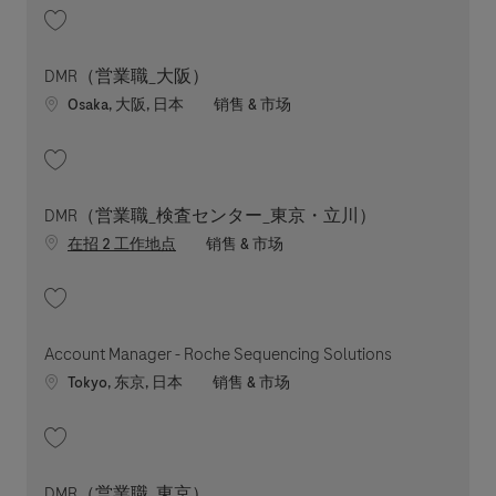
收藏 DMR（営業職_神奈川） 202607-118585
DMR（営業職_大阪）
Location
职位类别
Osaka, 大阪, 日本
销售 & 市场
收藏 DMR（営業職_大阪） 202607-118584
DMR（営業職_検査センター_東京・立川）
职位类别
在招 2 工作地点
销售 & 市场
收藏 DMR（営業職_検査センター_東京・立川） 202607-118582
Account Manager - Roche Sequencing Solutions
Location
职位类别
Tokyo, 东京, 日本
销售 & 市场
收藏 Account Manager - Roche Sequencing Solutions 202509-122116
DMR（営業職_東京）