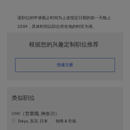
该职位的申请截止时间为上述指定日期的前一天晚上
23:59，具体时间以职位所在地的时区为准。
根据您的兴趣定制职位推荐
​​​​​​​快速注册
类似职位
DMR（営業職_神奈川）
Location
职位类别
Tokyo, 东京, 日本
销售 & 市场