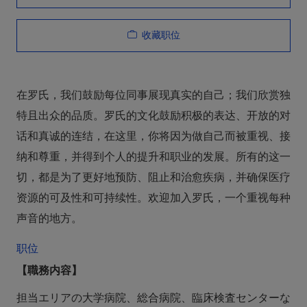
收藏职位
在罗氏，我们鼓励每位同事展现真实的自己；我们欣赏独
特且出众的品质。罗氏的文化鼓励积极的表达、开放的对
话和真诚的连结，在这里，你将因为做自己而被重视、接
纳和尊重，并得到个人的提升和职业的发展。所有的这一
切，都是为了更好地预防、阻止和治愈疾病，并确保医疗
资源的可及性和可持续性。欢迎加入罗氏，一个重视每种
声音的地方。
职位
【職務内容】
担当エリアの大学病院、総合病院、臨床検査センターな