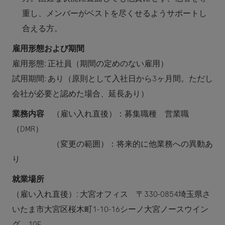
重し、メンバーがベストを尽くせるようサポートし
合える方。
雇用形態および期間
雇用形態: 正社員（期間の定めのない雇用）
試用期間: あり（原則として入社日から3ヶ月間。ただし
会社が必要と認めた場合、延長あり）
業務内容
（雇い入れ直後）：募集職種 営業職
（DMR）
（変更の範囲）：将来的に他業務への異動あ
り
就業場所
（雇い入れ直後）: 大宮オフィス 〒330-0854埼玉県さ
いたま市大宮区桜木町1-10-16シーノ大宮ノースウイン
グ 10F