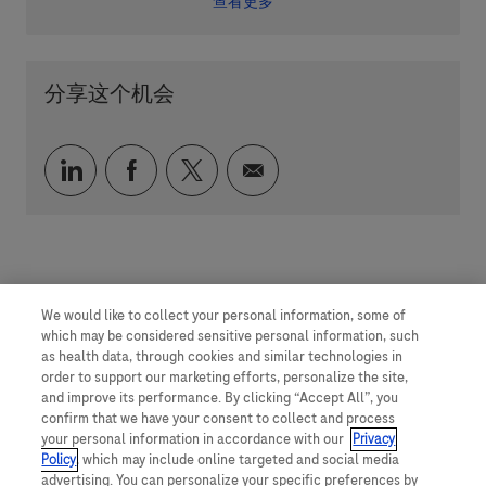
查看更多
分享这个机会
通过 LinkedIn 分享
通过 faceebook 分享
通过 twitter 分享
通过电子邮件分享
We would like to collect your personal information, some of
which may be considered sensitive personal information, such
as health data, through cookies and similar technologies in
order to support our marketing efforts, personalize the site,
and improve its performance. By clicking “Accept All”, you
confirm that we have your consent to collect and process
your personal information in accordance with our
Privacy
Policy
, which may include online targeted and social media
advertising. You can personalize your specific preferences by