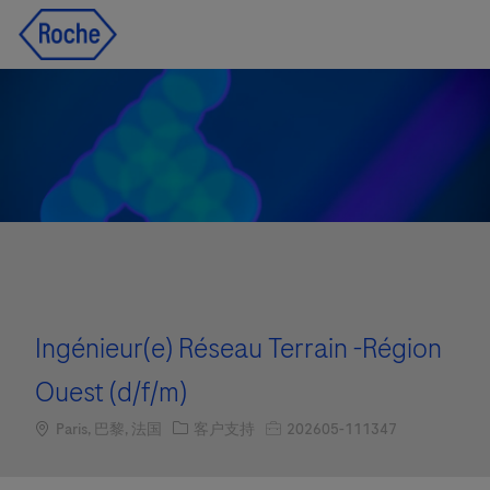
Skip to main content
Skip to main content
-
-
Ingénieur(e) Réseau Terrain -Région
Ouest (d/f/m)
Location
职位类别
职位编号
Paris, 巴黎, 法国
客户支持
202605-111347