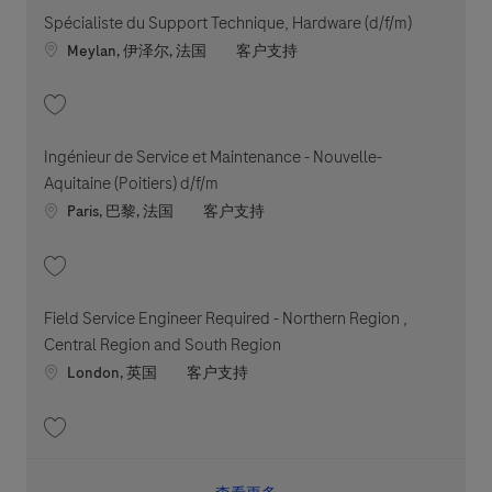
Spécialiste du Support Technique, Hardware (d/f/m)
Location
职位类别
Meylan, 伊泽尔, 法国
客户支持
收藏 Spécialiste du Support Technique, Hardware (d/f/m) 202606-114720
Ingénieur de Service et Maintenance - Nouvelle-
Aquitaine (Poitiers) d/f/m
Location
职位类别
Paris, 巴黎, 法国
客户支持
收藏 Ingénieur de Service et Maintenance - Nouvelle-Aquitaine (Poitiers)
Field Service Engineer Required - Northern Region ,
Central Region and South Region
Location
职位类别
London, 英国
客户支持
收藏 Field Service Engineer Required - Northern Region , Central Region