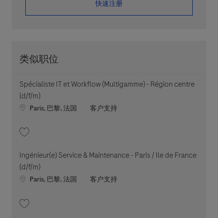
​​​​​​​快速注册
类似职位
Spécialiste IT et Workflow (Multigamme) - Région centre
(d/f/m)
Location
职位类别
Paris, 巴黎, 法国
客户支持
收藏 Spécialiste IT et Workflow (Multigamme) - Région centre (d/f/m) 2026
Ingénieur(e) Service & Maintenance - Paris / Ile de France
(d/f/m)
Location
职位类别
Paris, 巴黎, 法国
客户支持
收藏 Ingénieur(e) Service & Maintenance - Paris / Ile de France (d/f/m) 202