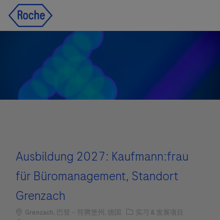
Skip to main content
Skip to main content
-
-
Ausbildung 2027: Kaufmann:frau
für Büromanagement, Standort
Grenzach
Location
职位类别
Grenzach, 巴登－符腾堡州, 德国
实习 & 发展项目