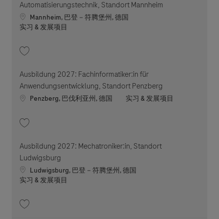
Automatisierungstechnik, Standort Mannheim
Location
Mannheim, 巴登－符腾堡州, 德国
职位类别
实习 & 发展项目
收藏 Ausbildung 2027: Elektroniker:in für Automatisierungstechnik, Sta
Ausbildung 2027: Fachinformatiker:in für
Anwendungsentwicklung, Standort Penzberg
Location
职位类别
Penzberg, 巴伐利亚州, 德国
实习 & 发展项目
收藏 Ausbildung 2027: Fachinformatiker:in für Anwendungsentwicklung, 
Ausbildung 2027: Mechatroniker:in, Standort
Ludwigsburg
Location
Ludwigsburg, 巴登－符腾堡州, 德国
职位类别
实习 & 发展项目
收藏 Ausbildung 2027: Mechatroniker:in, Standort Ludwigsburg 202605-