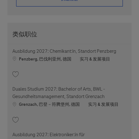
类似职位
Ausbildung 2027: Chemikant:in, Standort Penzberg
Location
职位类别
Penzberg, 巴伐利亚州, 德国
实习 & 发展项目
收藏 Ausbildung 2027: Chemikant:in, Standort Penzberg 202605-111879
Duales Studium 2027: Bachelor of Arts, BWL -
Gesundheitsmanagement, Standort Grenzach
Location
职位类别
Grenzach, 巴登－符腾堡州, 德国
实习 & 发展项目
收藏 Duales Studium 2027: Bachelor of Arts, BWL - Gesundheitsmanageme
Ausbildung 2027: Elektroniker:in für