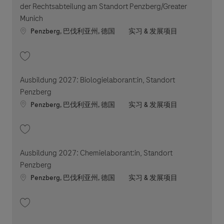
der Rechtsabteilung am Standort Penzberg/Greater
Munich
Location
职位类别
Penzberg, 巴伐利亚州, 德国
实习 & 发展项目
收藏 Rechtsreferendariat/Juristische Wahlstation (m/w/d) in der Rechtsa
Ausbildung 2027: Biologielaborant:in, Standort
Penzberg
Location
职位类别
Penzberg, 巴伐利亚州, 德国
实习 & 发展项目
收藏 Ausbildung 2027: Biologielaborant:in, Standort Penzberg 202605-1
Ausbildung 2027: Chemielaborant:in, Standort
Penzberg
Location
职位类别
Penzberg, 巴伐利亚州, 德国
实习 & 发展项目
收藏 Ausbildung 2027: Chemielaborant:in, Standort Penzberg 202605-11