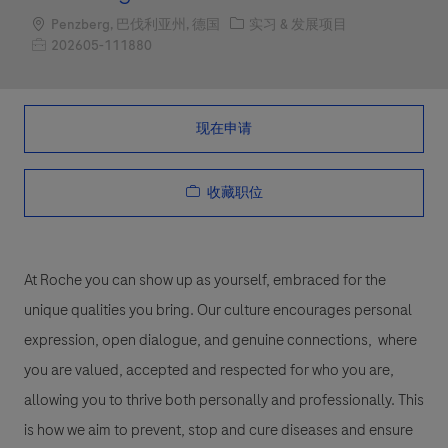
Location
职位类别
Penzberg, 巴伐利亚州, 德国
实习 & 发展项目
职位编号
202605-111880
现在申请
收藏职位
At Roche you can show up as yourself, embraced for the
unique qualities you bring. Our culture encourages personal
expression, open dialogue, and genuine connections, where
you are valued, accepted and respected for who you are,
allowing you to thrive both personally and professionally. This
is how we aim to prevent, stop and cure diseases and ensure