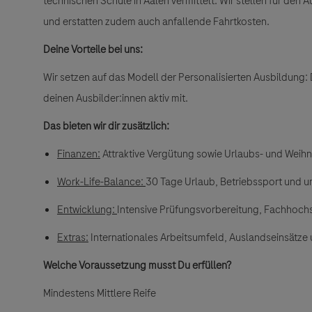
technischen Schule in Aalen vermittelt. Wir stellen für den A
und erstatten zudem auch anfallende Fahrtkosten.
Deine Vorteile bei uns:
Wir setzen auf das Modell der
Personalisierten Ausbildung
:
deinen Ausbilder:innen aktiv mit.
Das bieten wir dir zusätzlich:
Finanzen:
Attraktive Vergütung sowie Urlaubs- und Weih
Work-Life-Balance
:
30 Tage Urlaub, Betriebssport und 
Entwicklung:
Intensive Prüfungsvorbereitung, Fachhochsc
Extras
:
Internationales Arbeitsumfeld, Auslandseinsätze
Welche Voraussetzung musst Du erfüllen?
Mindestens Mittlere Reife