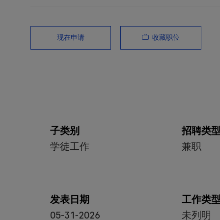
收藏职位
现在申请
子类别
招聘类
学徒工作
兼职
发表日期
工作类
05-31-2026
未列明