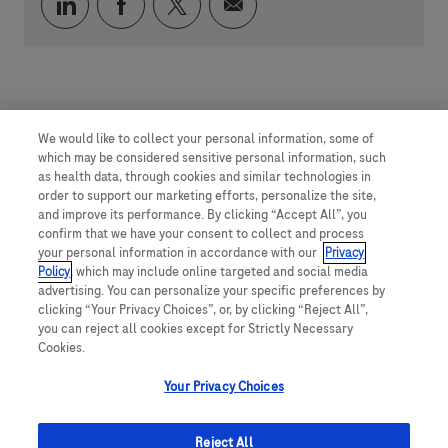
通过 LinkedIn 分享
通过 faceebook 分享
通过 twitter 分享
通过电子邮件分享
We would like to collect your personal information, some of
which may be considered sensitive personal information, such
as health data, through cookies and similar technologies in
order to support our marketing efforts, personalize the site,
and improve its performance. By clicking “Accept All”, you
confirm that we have your consent to collect and process
your personal information in accordance with our
Privacy
Policy
, which may include online targeted and social media
advertising. You can personalize your specific preferences by
clicking “Your Privacy Choices”, or, by clicking “Reject All”,
you can reject all cookies except for Strictly Necessary
Cookies.
Your Privacy Choices
Reject All