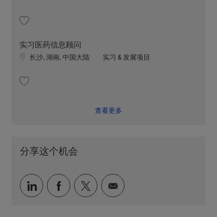
收藏 实习医药信息顾问 202606-114322
实习医药信息顾问
Location
职位类别
长沙, 湖南, 中国大陆
实习 & 发展项目
收藏 实习医药信息顾问 202607-117394
查看更多
分享这个机会
通过 LinkedIn 分享
通过 faceebook 分享
通过 twitter 分享
通过电子邮件分享