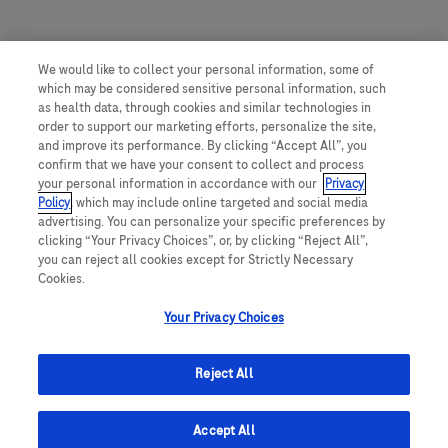
We would like to collect your personal information, some of
which may be considered sensitive personal information, such
as health data, through cookies and similar technologies in
order to support our marketing efforts, personalize the site,
and improve its performance. By clicking “Accept All”, you
confirm that we have your consent to collect and process
your personal information in accordance with our
Privacy
Policy
, which may include online targeted and social media
advertising. You can personalize your specific preferences by
clicking “Your Privacy Choices”, or, by clicking “Reject All”,
you can reject all cookies except for Strictly Necessary
Cookies.
Your Privacy Choices
Reject All
Accept All