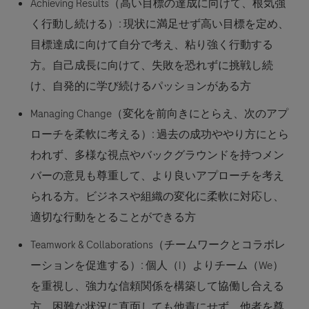
Achieving Results（高い目標の達成に向けて、根気強
く行動し続ける）:
現状に満足せず高い目標を定め、
目標達成に向けて自分で考え、粘り強く行動する
方。自己成長に向けて、失敗を恐れずに挑戦し続
け、自発的に学び続けるパッションがある方
Managing Change（変化を前向きにとらえ、次のアプ
ローチを柔軟に考える）:
過去の成功ややり方にとら
われず、多様な視点やバックグラウンドを持つメン
バーの意見も尊重して、より良いアプローチを考え
られる方。ビジネスや組織の変化に柔軟に対応し、
適切な行動をとることができる方
Teamwork & Collaborations（チームワークとコラボレ
ーションを促進する）:
個人（I）よりチーム（We）
を重視し、強力な信頼関係を構築して協働し合える
方。困難な状況に直面しても他責にせず、他者を尊