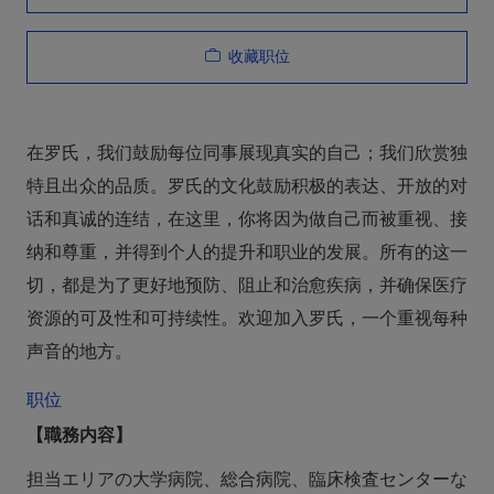
收藏职位
在罗氏，我们鼓励每位同事展现真实的自己；我们欣赏独
特且出众的品质。罗氏的文化鼓励积极的表达、开放的对
话和真诚的连结，在这里，你将因为做自己而被重视、接
纳和尊重，并得到个人的提升和职业的发展。所有的这一
切，都是为了更好地预防、阻止和治愈疾病，并确保医疗
资源的可及性和可持续性。欢迎加入罗氏，一个重视每种
声音的地方。
职位
【職務内容】
担当エリアの大学病院、総合病院、臨床検査センターな