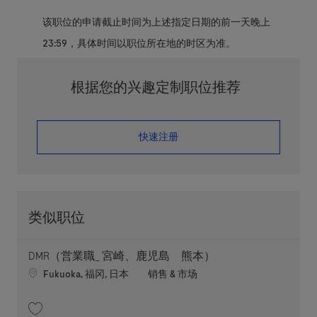
该职位的申请截止时间为上述指定日期的前一天晚上
23:59，具体时间以职位所在地的时区为准。
根据您的兴趣定制职位推荐
​​​​​​​快速注册
类似职位
DMR（営業職_ 宮崎、鹿児島 熊本）
Location
职位类别
Fukuoka, 福冈, 日本
销售 & 市场