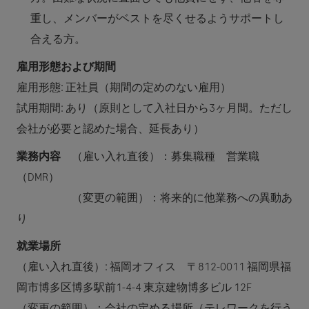
重し、メンバーがベストを尽くせるようサポートし
合える方。
雇用形態および期間
雇用形態: 正社員（期間の定めのない雇用）
試用期間: あり（原則として入社日から3ヶ月間。ただし
会社が必要と認めた場合、延長あり）
業務内容
（雇い入れ直後）：募集職種 営業職
（DMR）
（変更の範囲）：将来的に他業務への異動あ
り
就業場所
（雇い入れ直後）: 福岡オフィス 〒812-0011 福岡県福
岡市博多区博多駅前1-4-4 東京建物博多ビル 12F
（変更の範囲）：会社の定める場所（テレワークを行う