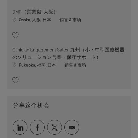
收藏 DMR（営業職_ 宮崎、鹿児島 熊本） 202607-118586
DMR（営業職_大阪）
Location
职位类别
Osaka, 大阪, 日本
销售 & 市场
收藏 DMR（営業職_大阪） 202607-118584
Clinician Engagement Sales_九州（小・中型医療機器
のソリューション営業・保守サポート）
Location
职位类别
Fukuoka, 福冈, 日本
销售 & 市场
收藏 Clinician Engagement Sales_九州（小・中型医療機器のソリューシ
分享这个机会
通过 LinkedIn 分享
通过 faceebook 分享
通过 twitter 分享
通过电子邮件分享