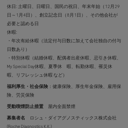
休日: 土曜日、日曜日、国民の祝日、年末年始（12月29
日～1月4日）、創立記念日（8月1日）、その他会社が
必要と認める日
休暇:
・年次有給休暇（法定付与日数に加えて会社独自の付与
日数あり）
・特別休暇（結婚休暇、配偶者出産休暇、忌引き休暇、
My Special Day休暇、夏季休 暇、転勤休暇、罹災休
暇、リフレッシュ休暇 など）
福利厚生・社会保険
：健康保険、厚生年金保険、雇用保
険、労災保険
受動喫煙防止措置
屋内全面禁煙
募集者名
ロシュ・ダイアグノスティックス株式会社
(Roche Diagnostics K.K.)