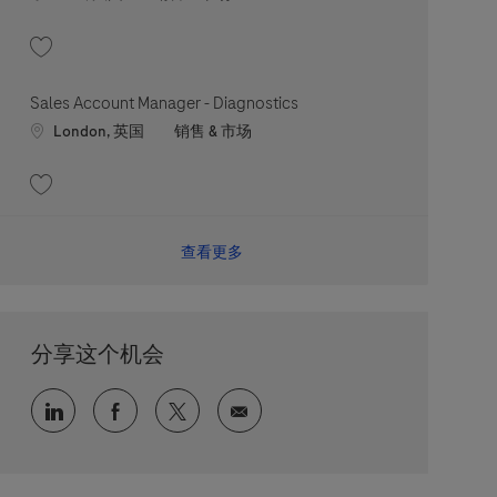
收藏 CDD - Partenaire du Parcours de Soin réfèrent Bon Usage Ophtalmologie 
Sales Account Manager - Diagnostics
Location
职位类别
London, 英国
销售 & 市场
收藏 Sales Account Manager - Diagnostics 202606-114037
查看更多
分享这个机会
通过 LinkedIn 分享
通过 faceebook 分享
通过 twitter 分享
通过电子邮件分享