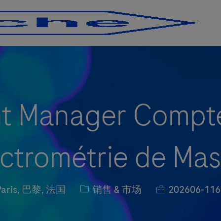
Skip to main content
Skip to main content
t Manager Compte
ctrométrie de Mass
ation
职位类别
职位编号
aris, 巴黎, 法国
销售 & 市场
202606-116