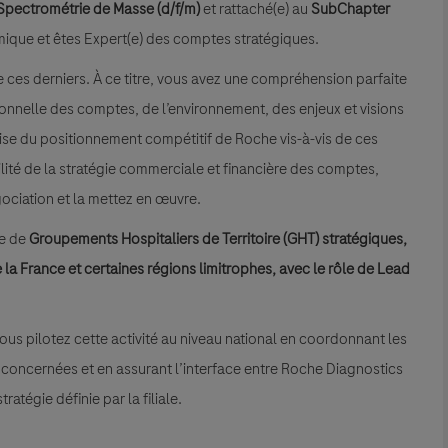
pectrométrie de Masse (d/f/m)
et rattaché(e) au
SubChapter
mique et êtes Expert(e) des comptes stratégiques.
e ces derniers. À ce titre, vous avez une compréhension parfaite
ionnelle des comptes, de l’environnement, des enjeux et visions
ise du positionnement compétitif de Roche vis-à-vis de ces
ilité de la stratégie commerciale et financière des comptes,
égociation et la mettez en œuvre.
le de
Groupements Hospitaliers de Territoire (GHT) stratégiques,
 la France et certaines régions limitrophes, avec le rôle de Lead
us pilotez cette activité au niveau national en coordonnant les
 concernées et en assurant l’interface entre Roche Diagnostics
ratégie définie par la filiale.