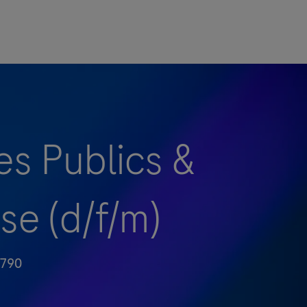
s Publics &
e (d/f/m)
790