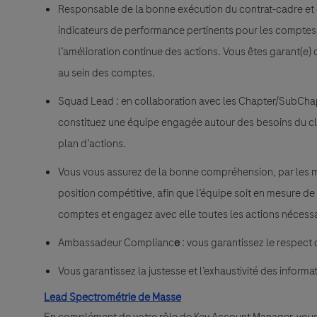
Responsable de la bonne exécution du contrat-cadre et de
indicateurs de performance pertinents pour les comptes 
l’amélioration continue des actions. Vous êtes garant(e)
au sein des comptes.
Squad Lead : en collaboration avec les Chapter/SubChap
constituez une équipe engagée autour des besoins du clien
plan d’actions.
Vous vous assurez de la bonne compréhension, par les m
position compétitive, afin que l’équipe soit en mesure de
comptes et engagez avec elle toutes les actions nécessaire
Ambassadeur Complianc
e
: vous garantissez le respect 
Vous garantissez la justesse et l’exhaustivité des informa
Lead Spectrométrie de Masse
En complément de votre rôle de Key Account Manager, vous a