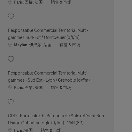
Location
职位类别
Paris, 巴黎, 法国
销售 & 市场
收藏 Key Account Manager Comptes Publics - Paris / AP-HP (d/f/m) 202605-1
Responsable Commercial Territorial Multi-
gammes Sud-Est / Montpellier (d/f/m)
Location
职位类别
Meylan, 伊泽尔, 法国
销售 & 市场
收藏 Responsable Commercial Territorial Multi-gammes Sud-Est / Montpellier
Responsable Commercial Territorial Multi-
gammes - Sud Est - Lyon / Grenoble (d/f/m)
Location
职位类别
Paris, 巴黎, 法国
销售 & 市场
收藏 Responsable Commercial Territorial Multi-gammes - Sud Est - Lyon / Gre
CDD - Partenaire du Parcours de Soin réfèrent Bon
Usage Ophtalmologie (d/f/m) - VAR (83)
Location
职位类别
Paris, 法国
销售 & 市场