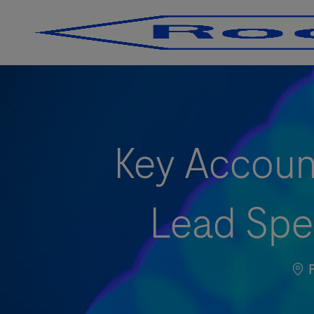
-
-
Key Accoun
Lead Spe
Loc
P