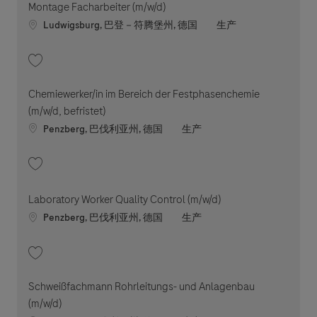
Montage Facharbeiter (m/w/d)
Location
职位类别
Ludwigsburg, 巴登－符腾堡州, 德国
生产
收藏 Montage Facharbeiter (m/w/d) 202607-119697
Chemiewerker/in im Bereich der Festphasenchemie
(m/w/d, befristet)
Location
职位类别
Penzberg, 巴伐利亚州, 德国
生产
收藏 Chemiewerker/in im Bereich der Festphasenchemie (m/w/d, befristet
Laboratory Worker Quality Control (m/w/d)
Location
职位类别
Penzberg, 巴伐利亚州, 德国
生产
收藏 Laboratory Worker Quality Control (m/w/d) 202606-116695
Schweißfachmann Rohrleitungs- und Anlagenbau
(m/w/d)