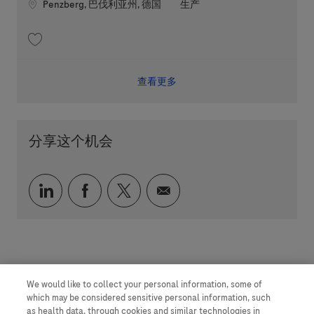
Location
职位类别
Penzberg, 巴伐利亚州, 德国
生产
收藏 Schweißfachmann Rohrleitungs- und Anlagenbau (m/w/d) 202607-11
查看更多
分享这个机会
通过 LinkedIn 分享
通过 faceebook 分享
通过 twitter 分享
通过电子邮件分享
We would like to collect your personal information, some of
which may be considered sensitive personal information, such
as health data, through cookies and similar technologies in