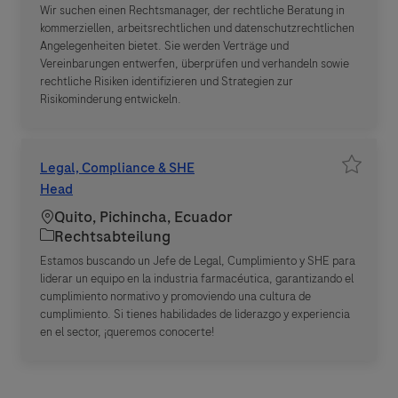
Wir suchen einen Rechtsmanager, der rechtliche Beratung in
kommerziellen, arbeitsrechtlichen und datenschutzrechtlichen
Angelegenheiten bietet. Sie werden Verträge und
Vereinbarungen entwerfen, überprüfen und verhandeln sowie
rechtliche Risiken identifizieren und Strategien zur
Risikominderung entwickeln.
Legal, Compliance & SHE
Job spe
Head
Standort
Quito, Pichincha, Ecuador
Kategorie
Rechtsabteilung
Estamos buscando un Jefe de Legal, Cumplimiento y SHE para
liderar un equipo en la industria farmacéutica, garantizando el
cumplimiento normativo y promoviendo una cultura de
cumplimiento. Si tienes habilidades de liderazgo y experiencia
en el sector, ¡queremos conocerte!