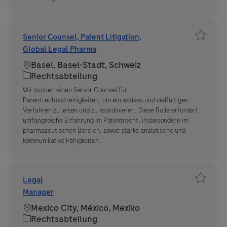
Senior Counsel, Patent Litigation,
Job spe
Global Legal Pharma
Standort
Basel, Basel-Stadt, Schweiz
Kategorie
Rechtsabteilung
Wir suchen einen Senior Counsel für
Patentrechtsstreitigkeiten, um ein aktives und vielfältiges
Verfahren zu leiten und zu koordinieren. Diese Rolle erfordert
umfangreiche Erfahrung im Patentrecht, insbesondere im
pharmazeutischen Bereich, sowie starke analytische und
kommunikative Fähigkeiten.
Legal
Job spe
Manager
Standort
Mexico City, México, Mexiko
Kategorie
Rechtsabteilung