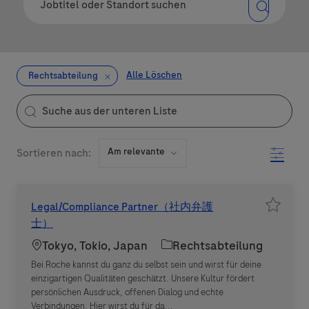
Alle Löschen
Rechtsabteilung
the results are updated
Suche aus der unteren Liste
Filter
Sortieren nach:
Legal/Compliance Partner（社内弁護
Job sp
士）
Standort
Kategorie
Tokyo, Tokio, Japan
Rechtsabteilung
Bei Roche kannst du ganz du selbst sein und wirst für deine
einzigartigen Qualitäten geschätzt. Unsere Kultur fördert
persönlichen Ausdruck, offenen Dialog und echte
Verbindungen. Hier wirst du für da...