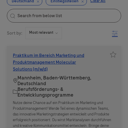
Clear All
Deutschland
Einstiegsstellen
the results are updated
Search from below list
Filter
Sort by:
Praktikum im Bereich Marketing und
Job spe
Produktmanagement Molecular
Solutions (m/w/d)
Mannheim, Baden-Württemberg,
Standort
Deutschland
Berufsförderungs- &
Kategorie
Entwicklungsprogramme
Nutze deine Chance auf ein Praktikum im Marketing und
Produktmanagement! Werde Teil eines dynamischen Teams,
das innovative Marketingstrategien entwickelt und Produkte
erfolgreich positioniert. Du wirst Marktanalysen durchführen
und kreative Kommunikationsmittel entwickeln. Bringe deine