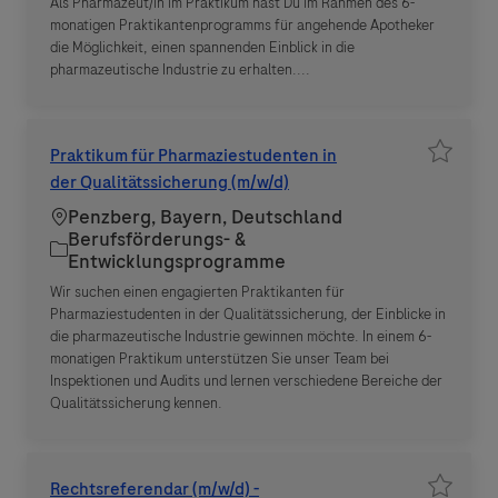
Als Pharmazeut/in im Praktikum hast Du im Rahmen des 6-
monatigen Praktikantenprogramms für angehende Apotheker
die Möglichkeit, einen spannenden Einblick in die
pharmazeutische Industrie zu erhalten....
Praktikum für Pharmaziestudenten in
Job spe
der Qualitätssicherung (m/w/d)
Standort
Penzberg, Bayern, Deutschland
Berufsförderungs- &
Kategorie
Entwicklungsprogramme
Wir suchen einen engagierten Praktikanten für
Pharmaziestudenten in der Qualitätssicherung, der Einblicke in
die pharmazeutische Industrie gewinnen möchte. In einem 6-
monatigen Praktikum unterstützen Sie unser Team bei
Inspektionen und Audits und lernen verschiedene Bereiche der
Qualitätssicherung kennen.
Rechtsreferendar (m/w/d) -
Job spe