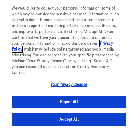
NOTE: Use refine search filters above to get better job
We would like to collect your personal information, some of
alerts
which may be considered sensitive personal information, such
as health data, through cookies and similar technologies in
Required
Email Address
order to support our marketing efforts, personalize the site,
and improve its performance. By clicking “Accept All”, you
confirm that we have your consent to collect and process
your personal information in accordance with our
Privacy
Policy
, which may include online targeted and social media
Required
You'll get emails
advertising. You can personalize your specific preferences by
clicking “Your Privacy Choices”, or, by clicking “Reject All”,
you can reject all cookies except for Strictly Necessary
Cookies.
Hiermit willige ich in die Verarbeitung meiner
Your Privacy Choices
personenbezogenen Daten ein, um Job-
Benachrichtigungen gemäß der
Datenschutzerklärung
zu erhalten.
Reject All
Um Ihre Einwilligung zum Erhalt von
Accept All
Stellenausschreibungen mit Wirkung für die Zukunft
zu widerrufen, können Sie beispielsweise den in