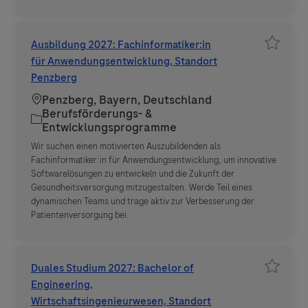
Ausbildung 2027: Fachinformatiker:in
Job spe
für Anwendungsentwicklung, Standort
Penzberg
Standort
Penzberg, Bayern, Deutschland
Berufsförderungs- &
Kategorie
Entwicklungsprogramme
Wir suchen einen motivierten Auszubildenden als
Fachinformatiker:in für Anwendungsentwicklung, um innovative
Softwarelösungen zu entwickeln und die Zukunft der
Gesundheitsversorgung mitzugestalten. Werde Teil eines
dynamischen Teams und trage aktiv zur Verbesserung der
Patientenversorgung bei.
Duales Studium 2027: Bachelor of
Job spe
Engineering,
Wirtschaftsingenieurwesen, Standort