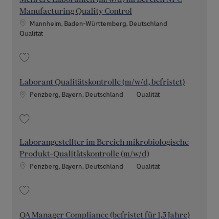
Manufacturing Quality Control
Standort
Mannheim, Baden-Württemberg, Deutschland
Kategorie
Qualität
Speichern Mehrere Laboranten (m/w/d) im Bereich NPC Manufacturing Qua
Laborant Qualitätskontrolle (m/w/d, befristet)
Standort
Kategorie
Penzberg, Bayern, Deutschland
Qualität
Speichern Laborant Qualitätskontrolle (m/w/d, befristet) 202605-111483
Laborangestellter im Bereich mikrobiologische
Produkt-Qualitätskontrolle (m/w/d)
Standort
Kategorie
Penzberg, Bayern, Deutschland
Qualität
Speichern Laborangestellter im Bereich mikrobiologische Produkt-Qualit
QA Manager Compliance (befristet für 1,5 Jahre)