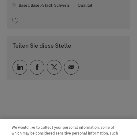
Standort
Kategorie
Basel, Basel-Stadt, Schweiz
Qualität
Speichern QA Manager Compliance (befristet für 1,5 Jahre) 202607-1190
Teilen Sie diese Stelle
Über LinkedIn teilen
Über Facebook teilen
Über Twitter teilen
Per E-Mail teilen
We would like to collect your personal information, some of
which may be considered sensitive personal information, such