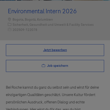
Environmental Intern 2026
Standort
Bogota, Bogotá, Kolumbien
Kategorie
Sicherheit, Gesundheit und Umwelt & Facility Services
Job-ID
202509-122078
Jetzt bewerben
Job speichern
Bei Roche kannst du ganz du selbst sein und wirst für deine
einzigartigen Qualitäten geschätzt. Unsere Kultur fördert
persönlichen Ausdruck, offenen Dialog und echte
Verbindungen. Hier wirst du für das, was du bist,