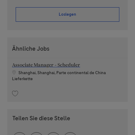
Loslegen
Ähnliche Jobs
Associate Manager - Scheduler
Standort
Shanghai, Shanghai, Parte continental de China
Kategorie
Lieferkette
Speichern Associate Manager - Scheduler 202603-105770
Teilen Sie diese Stelle