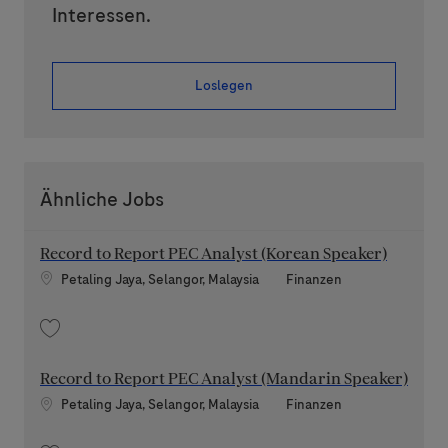
Interessen.
Loslegen
Ähnliche Jobs
Record to Report PEC Analyst (Korean Speaker)
Standort
Kategorie
Petaling Jaya, Selangor, Malaysia
Finanzen
Speichern Record to Report PEC Analyst (Korean Speaker) 202608-12017
Record to Report PEC Analyst (Mandarin Speaker)
Standort
Kategorie
Petaling Jaya, Selangor, Malaysia
Finanzen