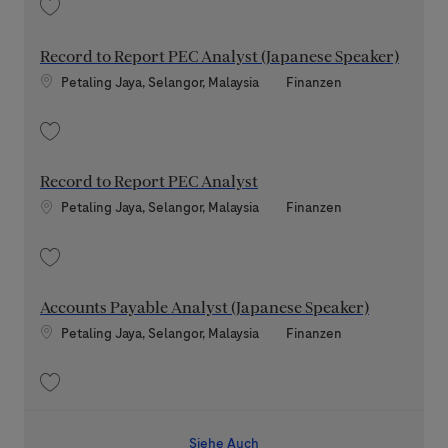
Speichern Record to Report PEC Analyst (Mandarin Speaker) 202608-120
Record to Report PEC Analyst (Japanese Speaker)
Standort
Kategorie
Petaling Jaya, Selangor, Malaysia
Finanzen
Speichern Record to Report PEC Analyst (Japanese Speaker) 202511-128
Record to Report PEC Analyst
Standort
Kategorie
Petaling Jaya, Selangor, Malaysia
Finanzen
Speichern Record to Report PEC Analyst 202608-120051
Accounts Payable Analyst (Japanese Speaker)
Standort
Kategorie
Petaling Jaya, Selangor, Malaysia
Finanzen
Speichern Accounts Payable Analyst (Japanese Speaker) 202607-119971
Siehe Auch