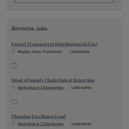
Ähnliche Jobs
Expert Transport et Distribution (d/f/m)
Standort
Kategorie
Meylan, Isère, Frankreich
Lieferkette
Speichern Expert Transport et Distribution (d/f/m) 202608-120126
Head of Supply Chain Data & Reporting
Kategorie
Verfügbar in 4 Standorten
Lieferkette
Speichern Head of Supply Chain Data & Reporting 202606-115935
Planning Excellence Lead
Kategorie
Verfügbar in 2 Standorten
Lieferkette