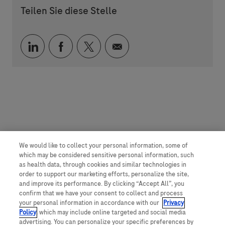
Teilen Sie diese Stelle
Über LinkedIn teilen
Über Facebook teilen
Über Twitter teilen
Per E-Mail teilen
We would like to collect your personal information, some of
which may be considered sensitive personal information, such
as health data, through cookies and similar technologies in
order to support our marketing efforts, personalize the site,
and improve its performance. By clicking “Accept All”, you
confirm that we have your consent to collect and process
your personal information in accordance with our
Privacy
Policy
, which may include online targeted and social media
advertising. You can personalize your specific preferences by