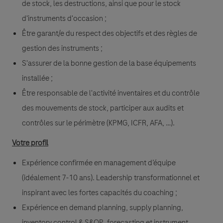
de stock, les destructions, ainsi que pour le stock
d'instruments d'occasion ;
Être garant/e du respect des objectifs et des règles de
gestion des instruments ;
S'assurer de la bonne gestion de la base équipements
installée ;
Être responsable de l'activité inventaires et du contrôle
des mouvements de stock, participer aux audits et
contrôles sur le périmètre (KPMG, ICFR, AFA, …).
Votre profil
Expérience confirmée en management d’équipe
(idéalement 7-10 ans). Leadership transformationnel et
inspirant avec les fortes capacités du coaching ;
Expérience en demand planning, supply planning,
inventory control & S&OP, forecasting et instrument