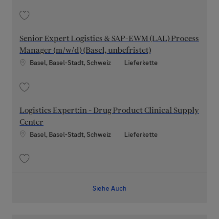
Speichern Planning Excellence Lead 202607-118471
Senior Expert Logistics & SAP-EWM (LAL) Process
Manager (m/w/d) (Basel, unbefristet)
Standort
Kategorie
Basel, Basel-Stadt, Schweiz
Lieferkette
Speichern Senior Expert Logistics & SAP-EWM (LAL) Process Manager (m/w/
Logistics Expert:in - Drug Product Clinical Supply
Center
Standort
Kategorie
Basel, Basel-Stadt, Schweiz
Lieferkette
Speichern Logistics Expert:in - Drug Product Clinical Supply Center 202
Siehe Auch