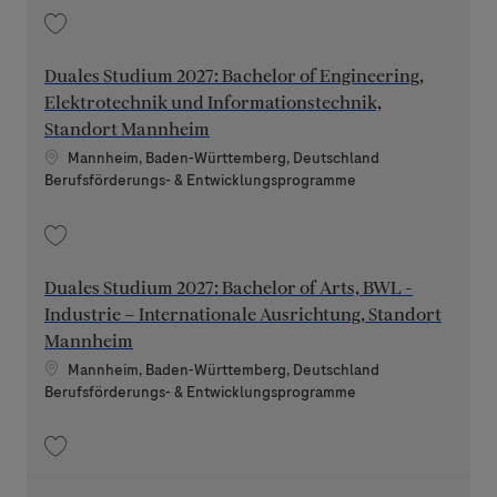
Speichern Duales Studium 2027: Bachelor of Engineering, Wirtschaftsi
Duales Studium 2027: Bachelor of Engineering,
Elektrotechnik und Informationstechnik,
Standort Mannheim
Standort
Mannheim, Baden-Württemberg, Deutschland
Kategorie
Berufsförderungs- & Entwicklungsprogramme
Speichern Duales Studium 2027: Bachelor of Engineering, Elektrotechni
Duales Studium 2027: Bachelor of Arts, BWL -
Industrie – Internationale Ausrichtung, Standort
Mannheim
Standort
Mannheim, Baden-Württemberg, Deutschland
Kategorie
Berufsförderungs- & Entwicklungsprogramme
Speichern Duales Studium 2027: Bachelor of Arts, BWL - Industrie – Int