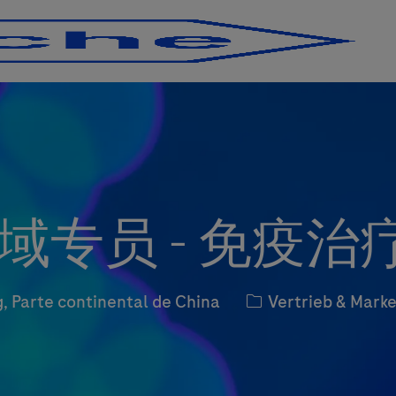
Skip to main content
Skip to main content
专员 - 免疫治疗
Kategorie
 Parte continental de China
Vertrieb & Mark