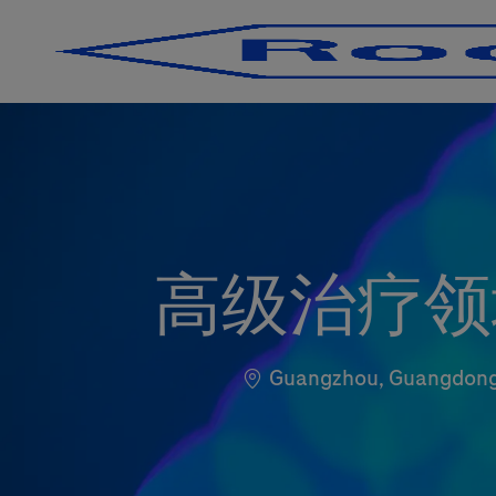
-
-
高级治疗领域
Standort
Guangzhou, Guangdong,