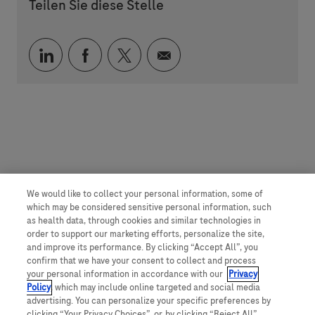
Teilen Sie diese Stelle
Über LinkedIn teilen
Über Facebook teilen
Über Twitter teilen
Per E-Mail teilen
We would like to collect your personal information, some of
which may be considered sensitive personal information, such
as health data, through cookies and similar technologies in
order to support our marketing efforts, personalize the site,
and improve its performance. By clicking “Accept All”, you
confirm that we have your consent to collect and process
your personal information in accordance with our
Privacy
Policy
, which may include online targeted and social media
advertising. You can personalize your specific preferences by
clicking “Your Privacy Choices”, or, by clicking “Reject All”,