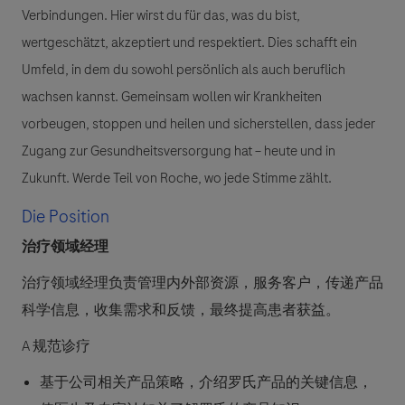
Verbindungen. Hier wirst du für das, was du bist,
wertgeschätzt, akzeptiert und respektiert. Dies schafft ein
Umfeld, in dem du sowohl persönlich als auch beruflich
wachsen kannst. Gemeinsam wollen wir Krankheiten
vorbeugen, stoppen und heilen und sicherstellen, dass jeder
Zugang zur Gesundheitsversorgung hat – heute und in
Zukunft. Werde Teil von Roche, wo jede Stimme zählt.
Die Position
治疗领域经理
治疗领域经理负责管理内外部资源，服务客户，传递产品
科学信息，收集需求和反馈，最终提高患者获益。
A 规范诊疗
基于公司相关产品策略，介绍罗氏产品的关键信息，