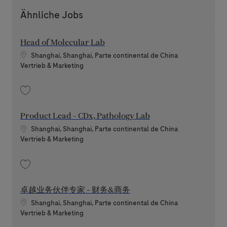
Ähnliche Jobs
Head of Molecular Lab
Standort
Shanghai, Shanghai, Parte continental de China
Kategorie
Vertrieb & Marketing
Speichern Head of Molecular Lab 202507-117789
Product Lead - CDx, Pathology Lab
Standort
Shanghai, Shanghai, Parte continental de China
Kategorie
Vertrieb & Marketing
Speichern Product Lead - CDx, Pathology Lab 202608-120176
卓越业务伙伴专家 - 财务&商务
Standort
Shanghai, Shanghai, Parte continental de China
Kategorie
Vertrieb & Marketing