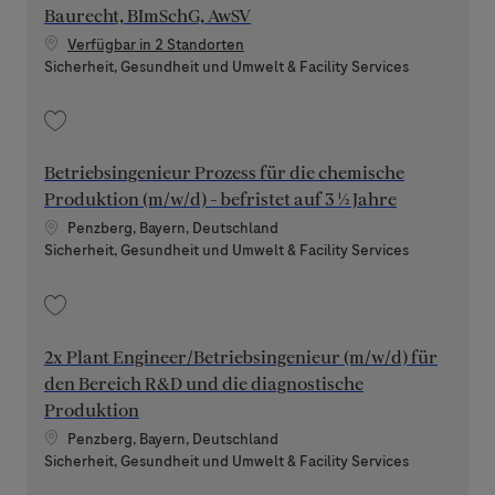
Baurecht, BImSchG, AwSV
Verfügbar in 2 Standorten
Kategorie
Sicherheit, Gesundheit und Umwelt & Facility Services
Speichern Experte Genehmigungsmanagement (m/w/d) Baurecht, BImSch
Betriebsingenieur Prozess für die chemische
Produktion (m/w/d) - befristet auf 3 ½ Jahre
Standort
Penzberg, Bayern, Deutschland
Kategorie
Sicherheit, Gesundheit und Umwelt & Facility Services
Speichern Betriebsingenieur Prozess für die chemische Produktion (m/w/d)
2x Plant Engineer/Betriebsingenieur (m/w/d) für
den Bereich R&D und die diagnostische
Produktion
Standort
Penzberg, Bayern, Deutschland
Kategorie
Sicherheit, Gesundheit und Umwelt & Facility Services