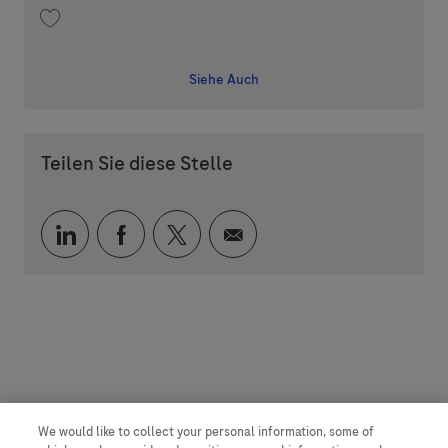
Speichern 2x Plant Engineer/Betriebsingenieur (m/w/d) für den Bereich 
Siehe Auch
Teilen Sie diese Stelle
Über LinkedIn teilen
Über Facebook teilen
Über Twitter teilen
Per E-Mail teilen
We would like to collect your personal information, some of