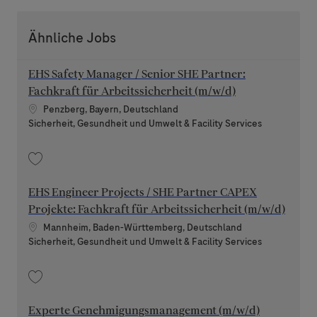
Ähnliche Jobs
EHS Safety Manager / Senior SHE Partner:
Fachkraft für Arbeitssicherheit (m/w/d)
Standort
Penzberg, Bayern, Deutschland
Kategorie
Sicherheit, Gesundheit und Umwelt & Facility Services
Speichern EHS Safety Manager / Senior SHE Partner: Fachkraft für Arbeit
EHS Engineer Projects / SHE Partner CAPEX
Projekte: Fachkraft für Arbeitssicherheit (m/w/d)
Standort
Mannheim, Baden-Württemberg, Deutschland
Kategorie
Sicherheit, Gesundheit und Umwelt & Facility Services
Speichern EHS Engineer Projects / SHE Partner CAPEX Projekte: Fachkraft
Experte Genehmigungsmanagement (m/w/d)