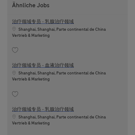
Ähnliche Jobs
治疗领域专员 - 乳腺治疗领域
Standort
Shanghai, Shanghai, Parte continental de China
Kategorie
Vertrieb & Marketing
Speichern 治疗领域专员 - 乳腺治疗领域 202607-119919
治疗领域专员 - 血液治疗领域
Standort
Shanghai, Shanghai, Parte continental de China
Kategorie
Vertrieb & Marketing
Speichern 治疗领域专员 - 血液治疗领域 202607-119801
治疗领域专员 - 乳腺治疗领域
Standort
Shanghai, Shanghai, Parte continental de China
Kategorie
Vertrieb & Marketing