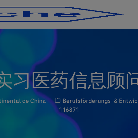
Skip to main content
Skip to main content
实习医药信息顾
Kategorie
tinental de China
Berufsförderungs- & Entw
116871