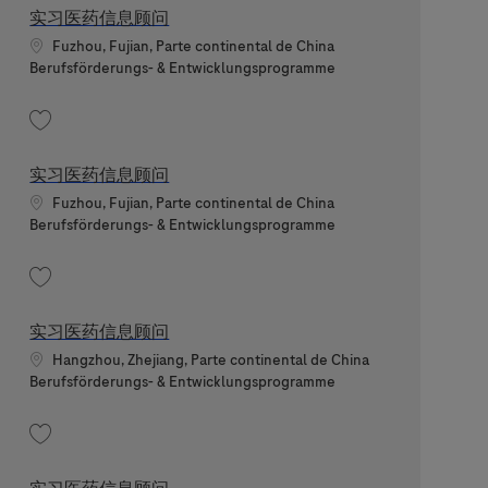
实习医药信息顾问
Standort
Fuzhou, Fujian, Parte continental de China
Kategorie
Berufsförderungs- & Entwicklungsprogramme
Speichern 实习医药信息顾问 202607-118064
实习医药信息顾问
Standort
Fuzhou, Fujian, Parte continental de China
Kategorie
Berufsförderungs- & Entwicklungsprogramme
Speichern 实习医药信息顾问 202606-114896
实习医药信息顾问
Standort
Hangzhou, Zhejiang, Parte continental de China
Kategorie
Berufsförderungs- & Entwicklungsprogramme
Speichern 实习医药信息顾问 202607-117257