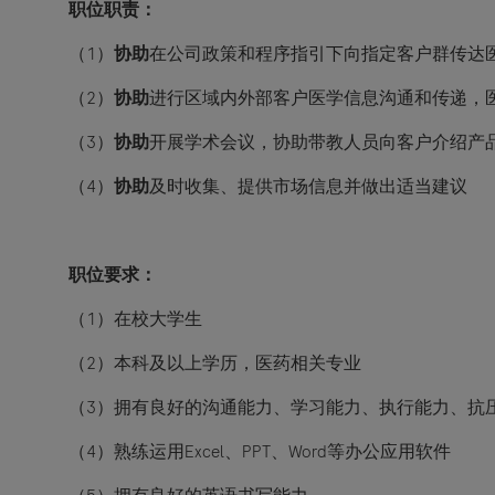
职位职责：
（1
）
协助
在公司政策和程序指引下向指定客户群传达
（2
）
协助
进行区域内外部客户医学信息沟通和传递，
（3
）
协助
开展学术会议，协助带教人员向客户介绍产
（4
）
协助
及时收集、提供市场信息并做出适当建议
职位要求：
（1
）在校大学生
（2
）本科及以上学历，医药相关专业
（3
）拥有良好的沟通能力、学习能力、执行能力、抗
（4
）熟练运用Excel、PPT、Word等办公应用软件