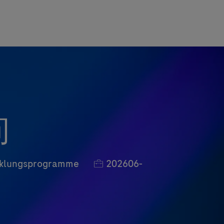
问
Job-ID
icklungsprogramme
202606-