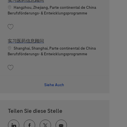
实习医药信息顾问
Standort
Hangzhou, Zhejiang, Parte continental de China
Kategorie
Berufsförderungs- & Entwicklungsprogramme
Speichern 实习医药信息顾问 202606-114374
实习医药信息顾问
Standort
Shanghai, Shanghai, Parte continental de China
Kategorie
Berufsförderungs- & Entwicklungsprogramme
Speichern 实习医药信息顾问 202606-115282
Siehe Auch
Teilen Sie diese Stelle
Über LinkedIn teilen
Über Facebook teilen
Über Twitter teilen
Per E-Mail teilen