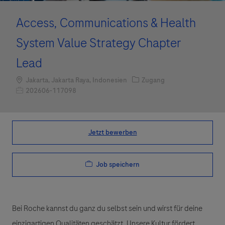
Access, Communications & Health
System Value Strategy Chapter
Lead
Standort
Kategorie
Jakarta, Jakarta Raya, Indonesien
Zugang
Job-ID
202606-117098
Jetzt bewerben
Job speichern
Bei Roche kannst du ganz du selbst sein und wirst für deine
einzigartigen Qualitäten geschätzt. Unsere Kultur fördert