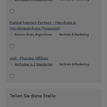
Speichern Patient Journey Partner - Cross AT (Neuquén) 202607-117550
Patient Journey Partner - Oncología &
Oncohematología (Neuquén)
Standort
Kategorie
Buenos Aires, Argentinien
Vertrieb & Marketing
Speichern Patient Journey Partner - Oncología & Oncohematología (Neu
and - Pharma Affiliate
Kategorie
Verfügbar in 2 Standorten
Vertrieb & Marketing
Speichern and - Pharma Affiliate 202607-117538
Teilen Sie diese Stelle