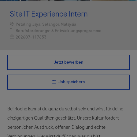
Site IT Experience Intern
Standort
Petaling Jaya, Selangor, Malaysia
Kategorie
Berufsförderungs- & Entwicklungsprogramme
Job-ID
202607-117653
Jetzt bewerben
Job speichern
Bei Roche kannst du ganz du selbst sein und wirst für deine
einzigartigen Qualitäten geschätzt. Unsere Kultur fördert
persönlichen Ausdruck, offenen Dialog und echte
Verbindungen. Hier wirst du für das, was du bist,