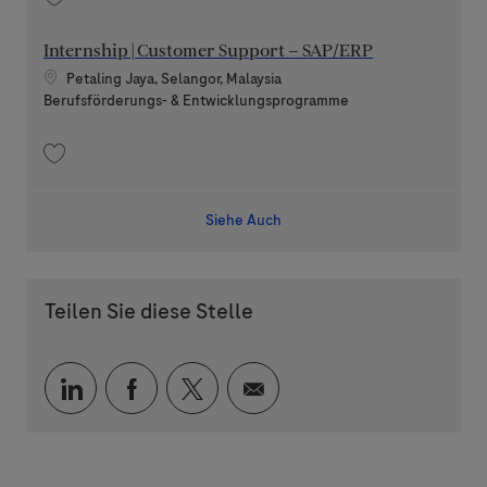
Speichern Sustainability Project Intern 202608-120204
Internship | Customer Support – SAP/ERP
Standort
Petaling Jaya, Selangor, Malaysia
Kategorie
Berufsförderungs- & Entwicklungsprogramme
Speichern Internship | Customer Support – SAP/ERP 202607-118525
Siehe Auch
Teilen Sie diese Stelle
Über LinkedIn teilen
Über Facebook teilen
Über Twitter teilen
Per E-Mail teilen