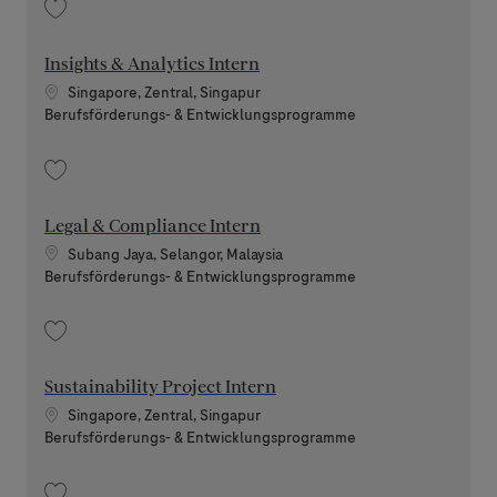
Speichern Compliance Intern 202607-118954
Insights & Analytics Intern
Standort
Singapore, Zentral, Singapur
Kategorie
Berufsförderungs- & Entwicklungsprogramme
Speichern Insights & Analytics Intern 202607-119061
Legal & Compliance Intern
Standort
Subang Jaya, Selangor, Malaysia
Kategorie
Berufsförderungs- & Entwicklungsprogramme
Speichern Legal & Compliance Intern 202606-115039
Sustainability Project Intern
Standort
Singapore, Zentral, Singapur
Kategorie
Berufsförderungs- & Entwicklungsprogramme