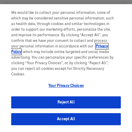
We would like to collect your personal information, some of
NOTE: Use refine search filters above to get better job
which may be considered sensitive personal information, such
alerts
as health data, through cookies and similar technologies in
order to support our marketing efforts, personalize the site,
and improve its performance. By clicking “Accept All”, you
Required
Email Address
confirm that we have your consent to collect and process
your personal information in accordance with our
Privacy
Policy
, which may include online targeted and social media
advertising. You can personalize your specific preferences by
clicking “Your Privacy Choices”, or, by clicking “Reject All”,
Required
You'll get emails
you can reject all cookies except for Strictly Necessary
Cookies.
Your Privacy Choices
I hereby consent to the processing of my personal
data for the purpose of receiving job alerts as
Reject All
outlined in the
Privacy Notice.
To withdraw your consent to receive job alerts with
Accept All
effect for the future, you may for example use the