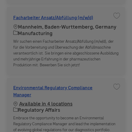
Facharbeiter Ansatz/Abfüllung (m/w/d)
Save jo
Location
Mannheim, Baden-Wurttemberg, Germany
Category
Manufacturing
Wir suchen einen Facharbeiter Ansatz/Abfüllung (m/w/d), der
für die Vorbereitung und Überwachung der Abfüllmaschine
verantwortlich ist. Sie bringen eine abgeschlossene Ausbildung
und mehrjährige Erfahrung in der pharmazeutischen
Produktion mit. Bewerben Sie sich jetzt!
Environmental Regulatory Compliance
Save jo
Manager
Available in 4 locations
Category
Regulatory Affairs
Embrace the opportunity to become an Environmental
Regulatory Compliance Manager and lead the implementation
of evolving global regulations for our diagnostics portfolio.