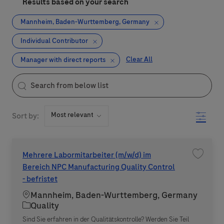
Results based on your search
Mannheim, Baden-Wurttemberg, Germany
Individual Contributor
Clear All
Manager with direct reports
the results are updated
Search from below list
Filter
Sort by:
Mehrere Labormitarbeiter (m/w/d) im
Save jo
Bereich NPC Manufacturing Quality Control
- befristet
Location
Mannheim, Baden-Wurttemberg, Germany
Category
Quality
Sind Sie erfahren in der Qualitätskontrolle? Werden Sie Teil