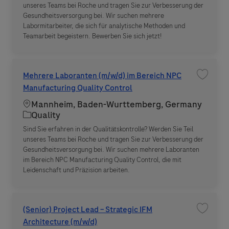
unseres Teams bei Roche und tragen Sie zur Verbesserung der
Gesundheitsversorgung bei. Wir suchen mehrere
Labormitarbeiter, die sich für analytische Methoden und
Teamarbeit begeistern. Bewerben Sie sich jetzt!
Mehrere Laboranten (m/w/d) im Bereich NPC
Save jo
Manufacturing Quality Control
Location
Mannheim, Baden-Wurttemberg, Germany
Category
Quality
Sind Sie erfahren in der Qualitätskontrolle? Werden Sie Teil
unseres Teams bei Roche und tragen Sie zur Verbesserung der
Gesundheitsversorgung bei. Wir suchen mehrere Laboranten
im Bereich NPC Manufacturing Quality Control, die mit
Leidenschaft und Präzision arbeiten.
(Senior) Project Lead – Strategic IFM
Save job
Architecture (m/w/d)