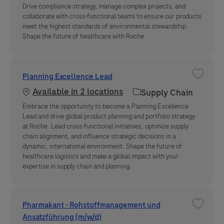
Drive compliance strategy, manage complex projects, and
collaborate with cross-functional teams to ensure our products
meet the highest standards of environmental stewardship.
Shape the future of healthcare with Roche.
Planning Excellence Lead
Save jo
Available in 2 locations
Category
Supply Chain
Embrace the opportunity to become a Planning Excellence
Lead and drive global product planning and portfolio strategy
at Roche. Lead cross-functional initiatives, optimize supply
chain alignment, and influence strategic decisions in a
dynamic, international environment. Shape the future of
healthcare logistics and make a global impact with your
expertise in supply chain and planning.
Pharmakant - Rohstoffmanagement und
Save jo
Ansatzführung (m/w/d)