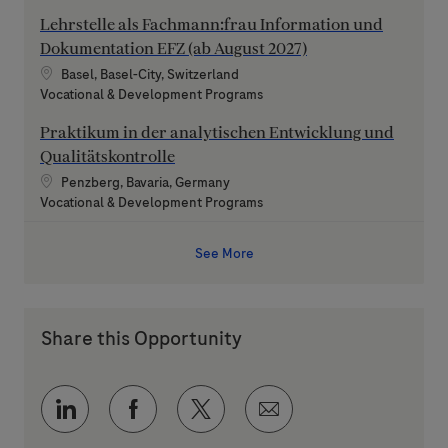
Lehrstelle als Fachmann:frau Information und
Dokumentation EFZ (ab August 2027)
Location
Basel, Basel-City, Switzerland
Category
Vocational & Development Programs
Praktikum in der analytischen Entwicklung und
Qualitätskontrolle
Location
Penzberg, Bavaria, Germany
Category
Vocational & Development Programs
See More
Share this Opportunity
Share via LinkedIn
Share via Facebook
Share via twitter
Share via email