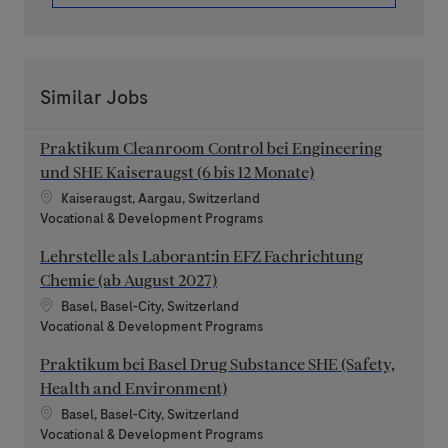
Similar Jobs
Praktikum Cleanroom Control bei Engineering
und SHE Kaiseraugst (6 bis 12 Monate)
Location
Kaiseraugst, Aargau, Switzerland
Category
Vocational & Development Programs
Lehrstelle als Laborant:in EFZ Fachrichtung
Chemie (ab August 2027)
Location
Basel, Basel-City, Switzerland
Category
Vocational & Development Programs
Praktikum bei Basel Drug Substance SHE (Safety,
Health and Environment)
Location
Basel, Basel-City, Switzerland
Category
Vocational & Development Programs