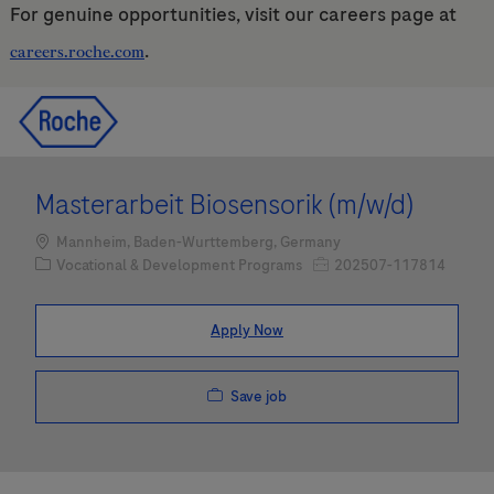
For genuine opportunities, visit our careers page at
.
careers.roche.com
Skip to main content
Skip to main content
-
-
Masterarbeit Biosensorik (m/w/d)
Location
Mannheim, Baden-Wurttemberg, Germany
Category
Job Id
Vocational & Development Programs
202507-117814
Apply Now
Save job