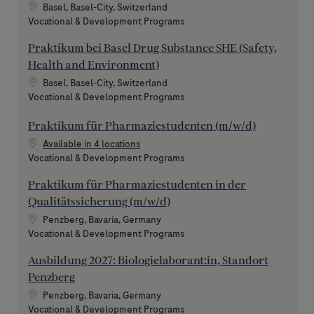
Location
Basel, Basel-City, Switzerland
Category
Vocational & Development Programs
Praktikum bei Basel Drug Substance SHE (Safety,
Health and Environment)
Location
Basel, Basel-City, Switzerland
Category
Vocational & Development Programs
Praktikum für Pharmaziestudenten (m/w/d)
Available in 4 locations
Category
Vocational & Development Programs
Praktikum für Pharmaziestudenten in der
Qualitätssicherung (m/w/d)
Location
Penzberg, Bavaria, Germany
Category
Vocational & Development Programs
Ausbildung 2027: Biologielaborant:in, Standort
Penzberg
Location
Penzberg, Bavaria, Germany
Category
Vocational & Development Programs