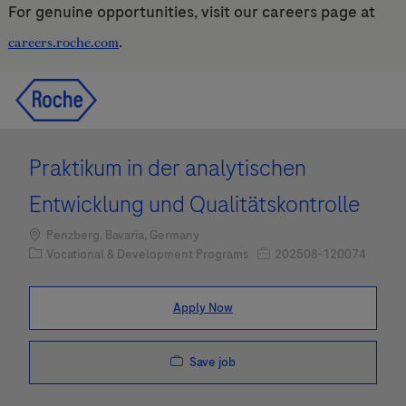
For genuine opportunities, visit our careers page at
.
careers.roche.com
Skip to main content
Skip to main content
-
-
Praktikum in der analytischen
Entwicklung und Qualitätskontrolle
Location
Penzberg, Bavaria, Germany
Category
Job Id
Vocational & Development Programs
202508-120074
Apply Now
Save job