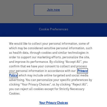
Join now
Cookie Preferences
Personal Information
We would like to collect your personal information, some of
which may be considered sensitive personal information, such
as health data, through cookies and similar technologies in
order to support our marketing efforts, personalize the site,
and improve its performance. By clicking “Accept All”, you
confirm that we have your consent to collect and process
your personal information in accordance with our
Privacy
follow us
Policy
, which may include online targeted and social media
advertising. You can personalize your specific preferences by
clicking “Your Privacy Choices”, or, by clicking “Reject All”,
you can reject all cookies except for Strictly Necessary
Cookies.
Your Privacy Choices