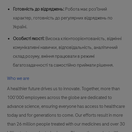
Готовність до відряджень:
Робота має роз'їзний
характер, готовність до регулярних відряджень по
Україні.
Особисті якості:
Висока клієнтоорієнтованість, відмінні
комунікативні навички, відповідальність, аналітичний
склад розуму, вміння працювати в режимі
багатозадачності та самостійно приймати рішення.
Who we are
A healthier future drives us to innovate. Together, more than
100’000 employees across the globe are dedicated to
advance science, ensuring everyone has access to healthcare
today and for generations to come. Our efforts result in more
than 26 million people treated with our medicines and over 30