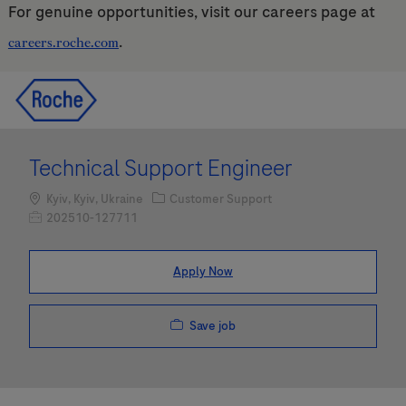
For genuine opportunities, visit our careers page at
.
careers.roche.com
Skip to main content
Skip to main content
-
-
Technical Support Engineer
Location
Category
Kyiv, Kyiv, Ukraine
Customer Support
Job Id
202510-127711
Apply Now
Save job