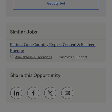
Get Started
Similar Jobs
Patient Care Country Expert Central & Eastern
Europe
Category
Available in 10 locations
Customer Support
Share this Opportunity
Share via LinkedIn
Share via Facebook
Share via twitter
Share via email