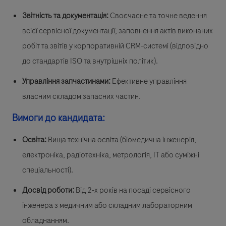
Звітність та документація:
Своєчасне та точне ведення
всієї сервісної документації, заповнення актів виконаних
робіт та звітів у корпоративній CRM-системі (відповідно
до стандартів ISO та внутрішніх політик).
Управління запчастинами:
Ефективне управління
власним складом запасних частин.
Вимоги до кандидата:
Освіта:
Вища технічна освіта (біомедична інженерія,
електроніка, радіотехніка, метрологія, ІТ або суміжні
спеціальності).
Досвід роботи:
Від 2-х років на посаді сервісного
інженера з медичним або складним лабораторним
обладнанням.