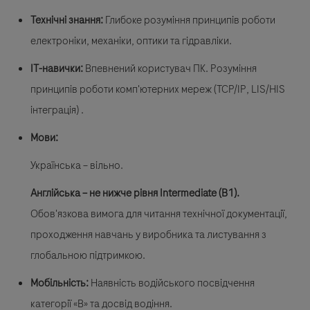
Технічні знання:
Глибоке розуміння принципів роботи
електроніки, механіки, оптики та гідравліки.
ІТ-навички:
Впевнений користувач ПК. Розуміння
принципів роботи комп'ютерних мереж (TCP/IP, LIS/HIS
інтеграція) .
Мови:
Українська – вільно.
Англійська – не нижче рівня Intermediate (B1).
Обов'язкова вимога для читання технічної документації,
проходження навчань у виробника та листування з
глобальною підтримкою.
Мобільність:
Наявність водійського посвідчення
категорії «В» та досвід водіння.