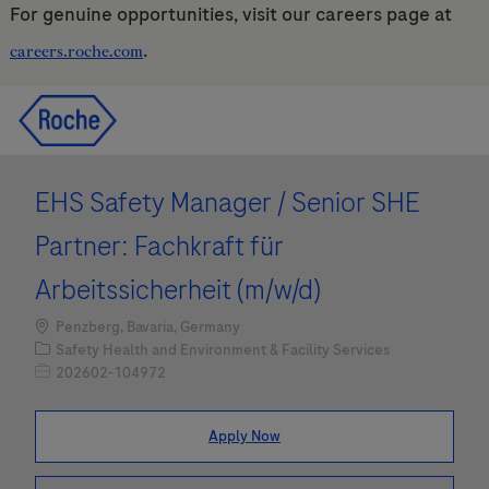
For genuine opportunities, visit our careers page at
.
careers.roche.com
Skip to main content
Skip to main content
-
-
EHS Safety Manager / Senior SHE
Partner: Fachkraft für
Arbeitssicherheit (m/w/d)
Location
Penzberg, Bavaria, Germany
Category
Safety Health and Environment & Facility Services
Job Id
202602-104972
Apply Now