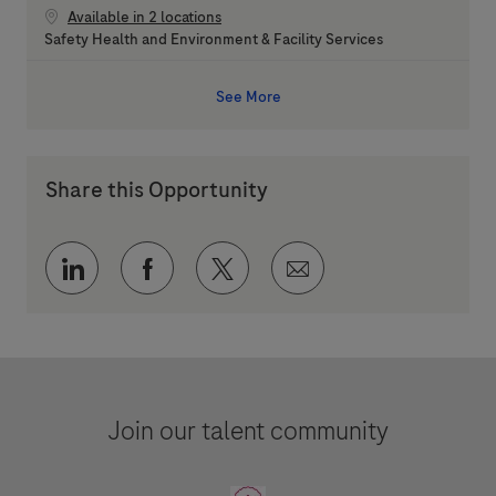
Available in 2 locations
Category
Safety Health and Environment & Facility Services
See More
Share this Opportunity
Share via LinkedIn
Share via Facebook
Share via twitter
Share via email
Join our talent community