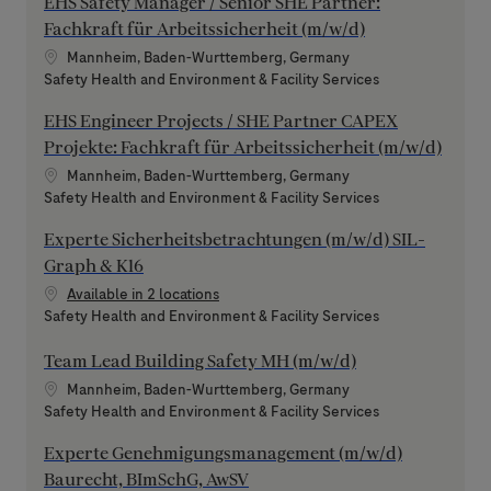
EHS Safety Manager / Senior SHE Partner:
Fachkraft für Arbeitssicherheit (m/w/d)
Location
Mannheim, Baden-Wurttemberg, Germany
Category
Safety Health and Environment & Facility Services
EHS Engineer Projects / SHE Partner CAPEX
Projekte: Fachkraft für Arbeitssicherheit (m/w/d)
Location
Mannheim, Baden-Wurttemberg, Germany
Category
Safety Health and Environment & Facility Services
Experte Sicherheitsbetrachtungen (m/w/d) SIL-
Graph & K16
Available in 2 locations
Category
Safety Health and Environment & Facility Services
Team Lead Building Safety MH (m/w/d)
Location
Mannheim, Baden-Wurttemberg, Germany
Category
Safety Health and Environment & Facility Services
Experte Genehmigungsmanagement (m/w/d)
Baurecht, BImSchG, AwSV