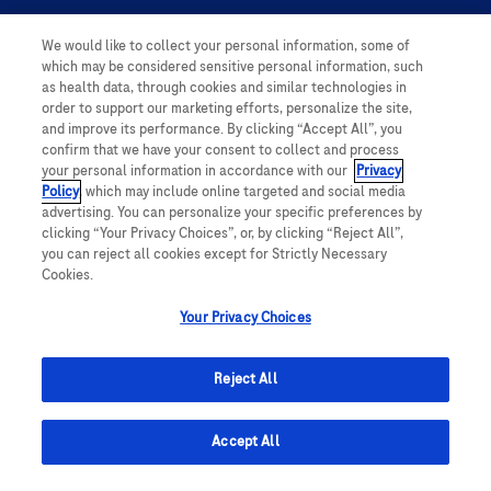
We would like to collect your personal information, some of
Personal Information
which may be considered sensitive personal information, such
as health data, through cookies and similar technologies in
order to support our marketing efforts, personalize the site,
and improve its performance. By clicking “Accept All”, you
confirm that we have your consent to collect and process
your personal information in accordance with our
Privacy
Policy
, which may include online targeted and social media
follow us
advertising. You can personalize your specific preferences by
clicking “Your Privacy Choices”, or, by clicking “Reject All”,
you can reject all cookies except for Strictly Necessary
Cookies.
Your Privacy Choices
This website contains information on products which is targeted to a wide
range of audiences and could contain product details or information
Reject All
otherwise not accessible or valid in your country. Please be aware that we
do not take any responsibility for accessing such information which may not
comply with any legal processes, registration or usage in the country of
Accept All
origin.