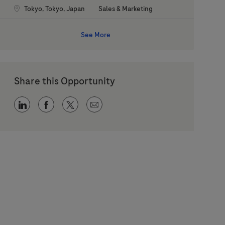
Location
Category
Tokyo, Tokyo, Japan
Sales & Marketing
See More
Share this Opportunity
Share via LinkedIn
Share via Facebook
Share via twitter
Share via email