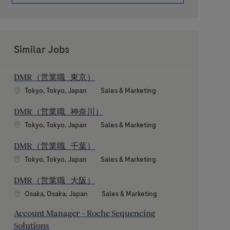
Similar Jobs
DMR（営業職_東京）
Location
Category
Tokyo, Tokyo, Japan
Sales & Marketing
DMR（営業職_神奈川）
Location
Category
Tokyo, Tokyo, Japan
Sales & Marketing
DMR（営業職_千葉）
Location
Category
Tokyo, Tokyo, Japan
Sales & Marketing
DMR（営業職_大阪）
Location
Category
Osaka, Osaka, Japan
Sales & Marketing
Account Manager - Roche Sequencing
Solutions