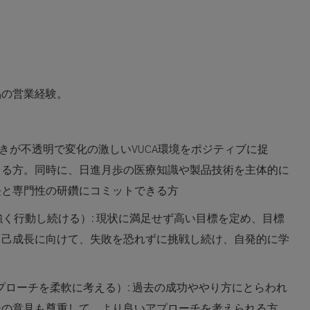
品の営業経験。
きが不透明で変化の激しいVUCA環境をポジティブに捉
きる方。同時に、日進月歩の医療知識や製品技術を主体的に
長と専門性の研鑽にコミットできる方
根気強く行動し続ける）:
現状に満足せず高い目標を定め、目標
自己成長に向けて、失敗を恐れずに挑戦し続け、自発的に学
のアプローチを柔軟に考える）:
過去の成功ややり方にとらわれ
ーの意見も尊重して、より良いアプローチを考えられる方。