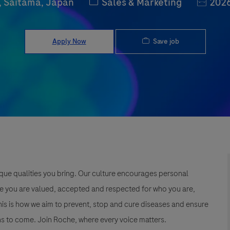
Category
Job Id
 Saitama, Japan
Sales & Marketing
2026
Save job
Apply Now
que qualities you bring. Our culture encourages personal
e you are valued, accepted and respected for who you are,
This is how we aim to prevent, stop and cure diseases and ensure
s to come. Join Roche, where every voice matters.