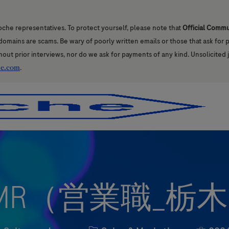
oche representatives. To protect yourself, please note that
Official Comm
l domains are scams. Be wary of poorly written emails or those that ask for
hout prior interviews, nor do we ask for payments of any kind. Unsolicited 
he.com
.
Skip to main content
Skip to main content
MR（営業職_栃