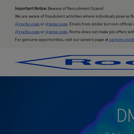
Important Notice:
Beware of Recruitment Scams!
We are aware of fraudulent activities where individuals pose as R
@roche.com
or
@gene.com
. Emails from similar but non-officia
@roche.com
or
@gene.com
. Roche does not make job offers wit
For genuine opportunities, visit our careers page at
careers.roc
-
-
D