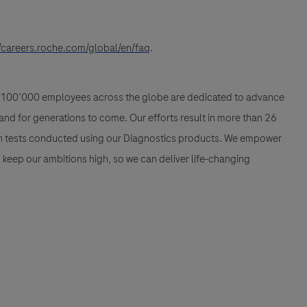
//careers.roche.com/global/en/faq
.
han 100’000 employees across the globe are dedicated to advance
nd for generations to come. Our efforts result in more than 26
ion tests conducted using our Diagnostics products. We empower
nd keep our ambitions high, so we can deliver life-changing