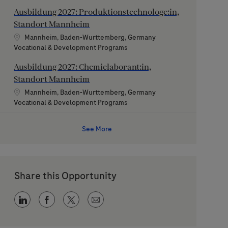
Ausbildung 2027: Produktionstechnologe:in,
Standort Mannheim
Location
Mannheim, Baden-Wurttemberg, Germany
Category
Vocational & Development Programs
Ausbildung 2027: Chemielaborant:in,
Standort Mannheim
Location
Mannheim, Baden-Wurttemberg, Germany
Category
Vocational & Development Programs
See More
Share this Opportunity
Share via LinkedIn
Share via Facebook
Share via twitter
Share via email