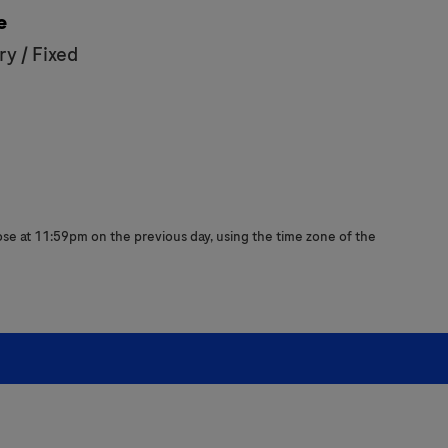
e
y / Fixed
close at 11:59pm on the previous day, using the time zone of the