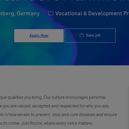
Category
mberg, Germany
Vocational & Development P
Save job
Apply Now
que qualities you bring. Our culture encourages personal
e you are valued, accepted and respected for who you are,
This is how we aim to prevent, stop and cure diseases and ensure
s to come. Join Roche, where every voice matters.