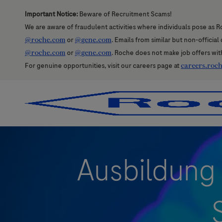
Important Notice:
Beware of Recruitment Scams!
We are aware of fraudulent activities where individuals pose as R
@roche.com
or
@gene.com
. Emails from similar but non-officia
@roche.com
or
@gene.com
. Roche does not make job offers wit
For genuine opportunities, visit our careers page at
careers.roc
-
-
Ausbildung 