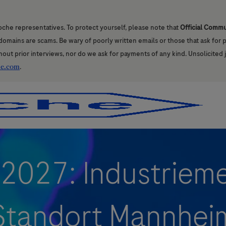
oche representatives. To protect yourself, please note that
Official Comm
l domains are scams. Be wary of poorly written emails or those that ask for
hout prior interviews, nor do we ask for payments of any kind. Unsolicited 
he.com
.
Skip to main content
Skip to main content
2027: Industrieme
Standort Mannhei