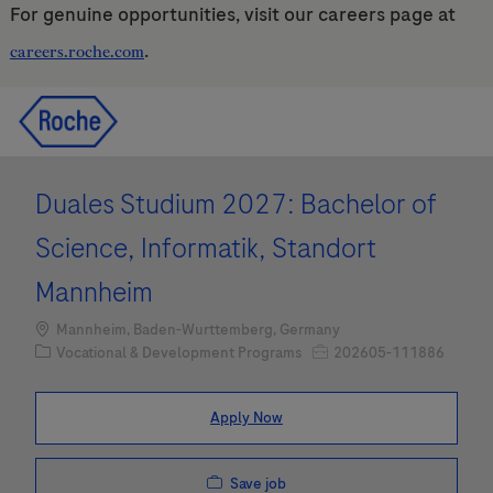
For genuine opportunities, visit our careers page at
.
careers.roche.com
Skip to main content
Skip to main content
-
-
Duales Studium 2027: Bachelor of
Science, Informatik, Standort
Mannheim
Location
Mannheim, Baden-Wurttemberg, Germany
Category
Job Id
Vocational & Development Programs
202605-111886
Apply Now
Save job