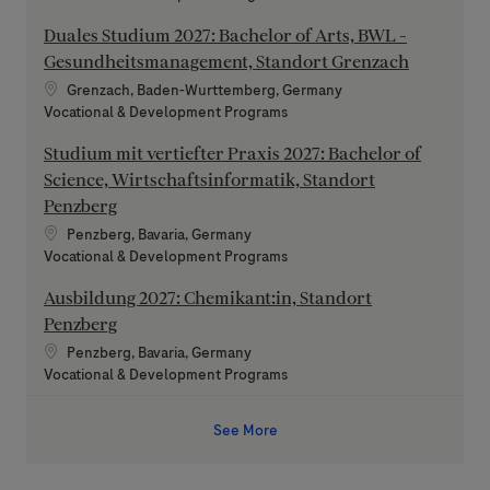
Duales Studium 2027: Bachelor of Arts, BWL -
Gesundheitsmanagement, Standort Grenzach
Location
Grenzach, Baden-Wurttemberg, Germany
Category
Vocational & Development Programs
Studium mit vertiefter Praxis 2027: Bachelor of
Science, Wirtschaftsinformatik, Standort
Penzberg
Location
Penzberg, Bavaria, Germany
Category
Vocational & Development Programs
Ausbildung 2027: Chemikant:in, Standort
Penzberg
Location
Penzberg, Bavaria, Germany
Category
Vocational & Development Programs
See More