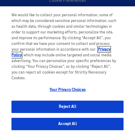
Cookie Preferences
We would like to collect your personal information, some of
Personal Information
which may be considered sensitive personal information, such
as health data, through cookies and similar technologies in
order to support our marketing efforts, personalize the site,
and improve its performance. By clicking “Accept All”, you
confirm that we have your consent to collect and process
your personal information in accordance with our
Privacy
Policy
, which may include online targeted and social media
follow us
advertising. You can personalize your specific preferences by
clicking “Your Privacy Choices”, or, by clicking “Reject All”,
you can reject all cookies except for Strictly Necessary
Cookies.
Your Privacy Choices
This website contains information on products which is targeted to a wide
range of audiences and could contain product details or information
Reject All
otherwise not accessible or valid in your country. Please be aware that we
do not take any responsibility for accessing such information which may not
comply with any legal processes, registration or usage in the country of
Accept All
origin.