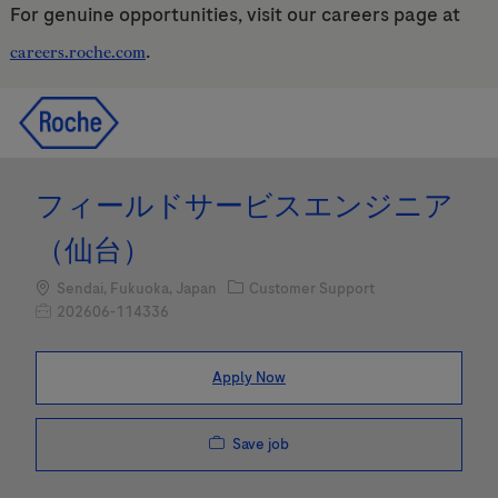
For genuine opportunities, visit our careers page at
.
careers.roche.com
Skip to main content
Skip to main content
-
-
フィールドサービスエンジニア
（仙台）
Location
Category
Sendai, Fukuoka, Japan
Customer Support
Job Id
202606-114336
Apply Now
Save job