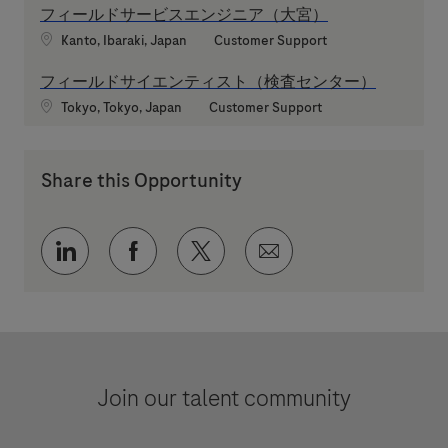
フィールドサービスエンジニア（大宮）
Location
Category
Kanto, Ibaraki, Japan
Customer Support
フィールドサイエンティスト（検査センター）
Location
Category
Tokyo, Tokyo, Japan
Customer Support
Share this Opportunity
Share via LinkedIn
Share via Facebook
Share via twitter
Share via email
Join our talent community