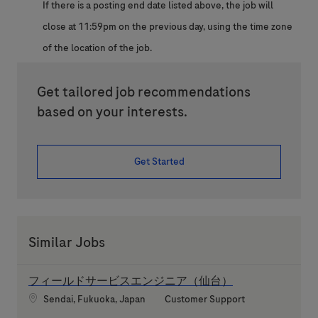
If there is a posting end date listed above, the job will
close at 11:59pm on the previous day, using the time zone
of the location of the job.
Get tailored job recommendations
based on your interests.
Get Started
Similar Jobs
フィールドサービスエンジニア（仙台）
Location
Category
Sendai, Fukuoka, Japan
Customer Support