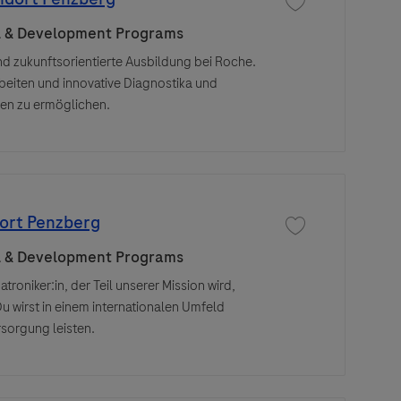
Save job Ausbildung
l & Development Programs
und zukunftsorientierte Ausbildung bei Roche.
rbeiten und innovative Diagnostika und
en zu ermöglichen.
dort Penzberg
Save job Ausbildung
l & Development Programs
oniker:in, der Teil unserer Mission wird,
u wirst in einem internationalen Umfeld
sorgung leisten.