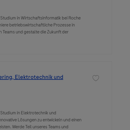
 Studium in Wirtschaftsinformatik bei Roche
iere betriebswirtschaftliche Prozesse in
 Teams und gestalte die Zukunft der
ring, Elektrotechnik und
Save job Duales Stu
 Studium in Elektrotechnik und
innovative Lösungen zu entwickeln und einen
isten. Werde Teil unseres Teams und