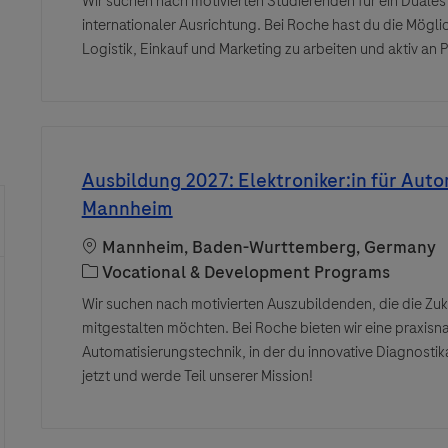
Wir suchen nach motivierten Studierenden für ein Duales 
internationaler Ausrichtung. Bei Roche hast du die Mögli
Logistik, Einkauf und Marketing zu arbeiten und aktiv an P
Ausbildung 2027: Elektroniker:in für Aut
Mannheim
Location
Mannheim, Baden-Wurttemberg, Germany
Category
Vocational & Development Programs
Wir suchen nach motivierten Auszubildenden, die die Zu
mitgestalten möchten. Bei Roche bieten wir eine praxisn
Automatisierungstechnik, in der du innovative Diagnosti
jetzt und werde Teil unserer Mission!