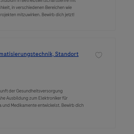
Studium in Betriebswirtschaftslehre mit
chkeit, in verschiedenen Bereichen wie
rojekten mitzuwirken. Bewirb dich jetzt!
omatisierungstechnik, Standort
Save job Ausbildung
kunft der Gesundheitsversorgung
ahe Ausbildung zum Elektroniker für
ka und Medikamente entwickelst. Bewirb dich