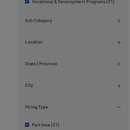
Jobs
Vocational & Development Programs
(
31
)
Sub Category
Location
State / Province
City
Hiring Type
Hiring Type
Jobs
Part time
(
31
)