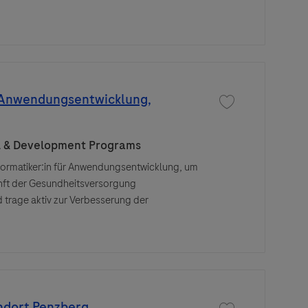
r Anwendungsentwicklung,
Save job Ausbildung
l & Development Programs
formatiker:in für Anwendungsentwicklung, um
unft der Gesundheitsversorgung
 trage aktiv zur Verbesserung der
ndort Penzberg