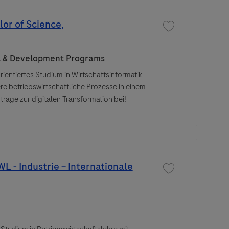
lor of Science,
Save job Studium mit
l & Development Programs
rientiertes Studium in Wirtschaftsinformatik
re betriebswirtschaftliche Prozesse in einem
 trage zur digitalen Transformation bei!
L - Industrie – Internationale
Save job Duales Stu