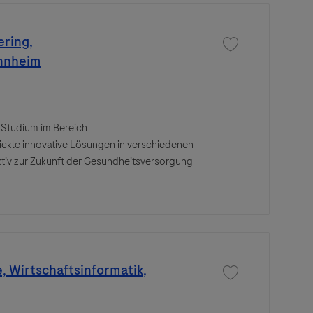
ering,
Save job Duales Stu
annheim
 Studium im Bereich
ckle innovative Lösungen in verschiedenen
tiv zur Zukunft der Gesundheitsversorgung
, Wirtschaftsinformatik,
Save job Duales Stu