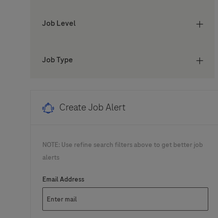
Job Level
Job Type
Create Job Alert
NOTE: Use refine search filters above to get better job
alerts
Required
Email Address