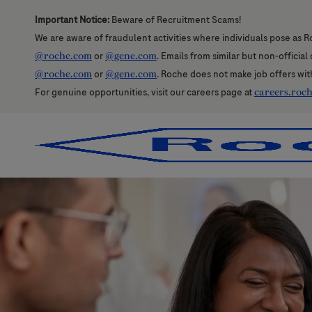
Important Notice:
Beware of Recruitment Scams!
We are aware of fraudulent activities where individuals pose as R
@roche.com
or
@gene.com
. Emails from similar but non-officia
@roche.com
or
@gene.com
. Roche does not make job offers wit
For genuine opportunities, visit our careers page at
careers.roc
-
-