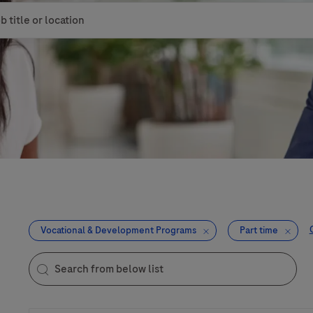
le or location
Vocational & Development Programs
Part time
Search from below list
the results are updated