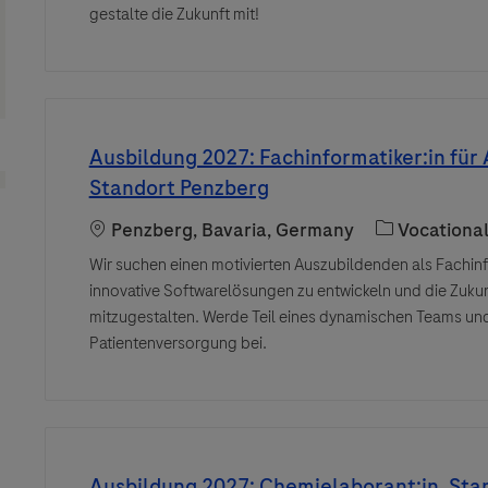
gestalte die Zukunft mit!
Ausbildung 2027: Fachinformatiker:in fü
Standort Penzberg
Location
Category
Penzberg, Bavaria, Germany
Vocationa
Wir suchen einen motivierten Auszubildenden als Fachin
innovative Softwarelösungen zu entwickeln und die Zuk
mitzugestalten. Werde Teil eines dynamischen Teams und
Patientenversorgung bei.
Ausbildung 2027: Chemielaborant:in, Sta