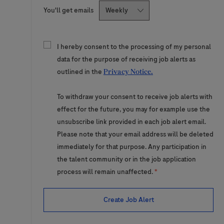
Required
You'll get emails
I hereby consent to the processing of my personal
data for the purpose of receiving job alerts as
outlined in the
Privacy Notice.
To withdraw your consent to receive job alerts with
effect for the future, you may for example use the
unsubscribe link provided in each job alert email.
Please note that your email address will be deleted
immediately for that purpose. Any participation in
the talent community or in the job application
process will remain unaffected.
*
Create Job Alert