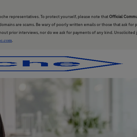
oche representatives. To protect yourself, please note that
Official Comm
l domains are scams. Be wary of poorly written emails or those that ask for
hout prior interviews, nor do we ask for payments of any kind. Unsolicited 
he.com
.
Skip to main content
Skip to main content