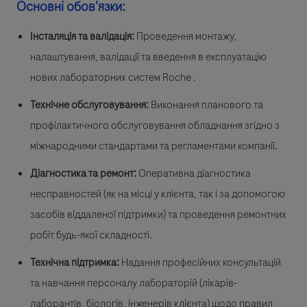
Основні обов'язки:
Інсталяція та валідація:
Проведення монтажу,
налаштування, валідації та введення в експлуатацію
нових лабораторних систем Roche .
Технічне обслуговування:
Виконання планового та
профілактичного обслуговування обладнання згідно з
міжнародними стандартами та регламентами компанії.
Діагностика та ремонт:
Оперативна діагностика
несправностей (як на місці у клієнта, так і за допомогою
засобів віддаленої підтримки) та проведення ремонтних
робіт будь-якої складності.
Технічна підтримка:
Надання професійних консультацій
та навчання персоналу лабораторій (лікарів-
лаборантів, біологів, інженерів клієнта) щодо правил