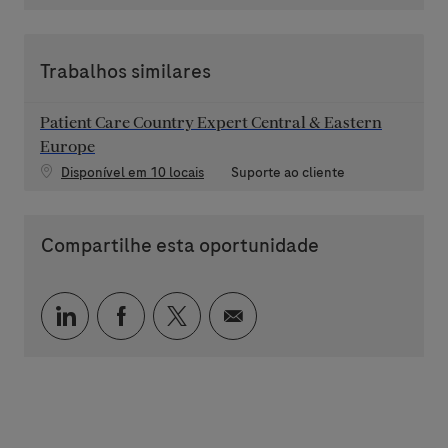
Trabalhos similares
Patient Care Country Expert Central & Eastern
Europe
Categoria
Disponível em 10 locais
Suporte ao cliente
Compartilhe esta oportunidade
Compartilhar via LinkedIn
Compartilhar via Facebook
Compartilhar via twitter
Compartilhar via e-mai