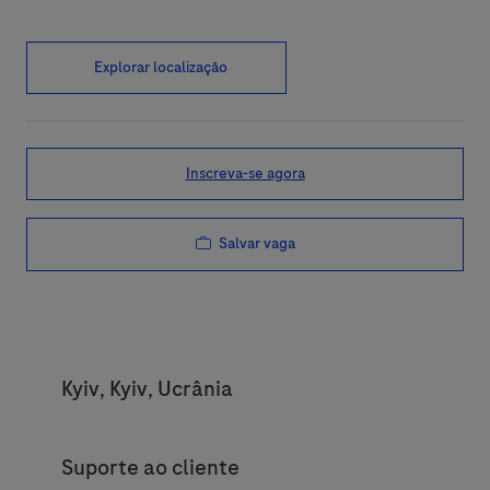
Explorar localização
Inscreva-se agora
Salvar vaga
Location
Kyiv, Kyiv, Ucrânia
Category
Suporte ao cliente