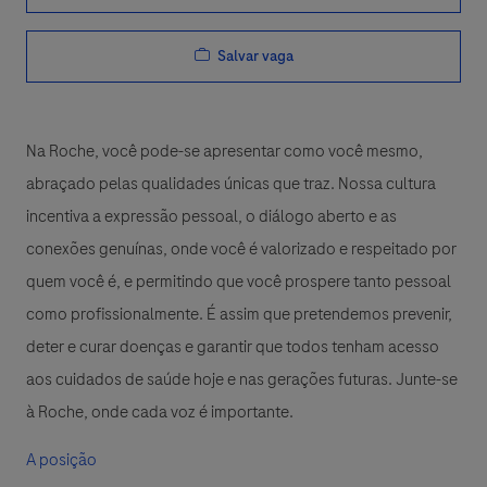
Salvar vaga
Na Roche, você pode-se apresentar como você mesmo,
abraçado pelas qualidades únicas que traz. Nossa cultura
incentiva a expressão pessoal, o diálogo aberto e as
conexões genuínas, onde você é valorizado e respeitado por
quem você é, e permitindo que você prospere tanto pessoal
como profissionalmente. É assim que pretendemos prevenir,
deter e curar doenças e garantir que todos tenham acesso
aos cuidados de saúde hoje e nas gerações futuras. Junte-se
à Roche, onde cada voz é importante.
A posição