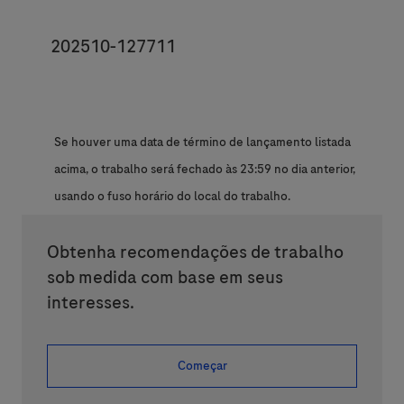
JobId
202510-127711
Se houver uma data de término de lançamento listada
acima, o trabalho será fechado às 23:59 no dia anterior,
usando o fuso horário do local do trabalho.
Obtenha recomendações de trabalho
sob medida com base em seus
interesses.
Começar