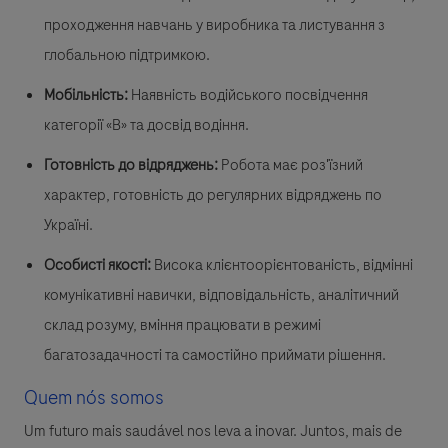
проходження навчань у виробника та листування з
глобальною підтримкою.
Мобільність:
Наявність водійського посвідчення
категорії «В» та досвід водіння.
Готовність до відряджень:
Робота має роз'їзний
характер, готовність до регулярних відряджень по
Україні.
Особисті якості:
Висока клієнтоорієнтованість, відмінні
комунікативні навички, відповідальність, аналітичний
склад розуму, вміння працювати в режимі
багатозадачності та самостійно приймати рішення.
Quem nós somos
Um futuro mais saudável nos leva a inovar. Juntos, mais de