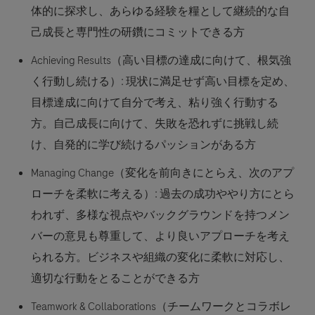
体的に探求し、あらゆる経験を糧として継続的な自
己成長と専門性の研鑽にコミットできる方
Achieving Results（高い目標の達成に向けて、根気強
く行動し続ける）:
現状に満足せず高い目標を定め、
目標達成に向けて自分で考え、粘り強く行動する
方。自己成長に向けて、失敗を恐れずに挑戦し続
け、自発的に学び続けるパッションがある方
Managing Change（変化を前向きにとらえ、次のアプ
ローチを柔軟に考える）:
過去の成功ややり方にとら
われず、多様な視点やバックグラウンドを持つメン
バーの意見も尊重して、より良いアプローチを考え
られる方。ビジネスや組織の変化に柔軟に対応し、
適切な行動をとることができる方
Teamwork & Collaborations（チームワークとコラボレ