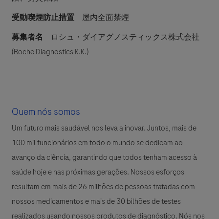
受動喫煙防止措置
屋内全面禁煙
募集者名
ロシュ・ダイアグノスティックス株式会社
(Roche Diagnostics K.K.)
Quem nós somos
Um futuro mais saudável nos leva a inovar. Juntos, mais de
100 mil funcionários em todo o mundo se dedicam ao
avanço da ciência, garantindo que todos tenham acesso à
saúde hoje e nas próximas gerações. Nossos esforços
resultam em mais de 26 milhões de pessoas tratadas com
nossos medicamentos e mais de 30 bilhões de testes
realizados usando nossos produtos de diagnóstico. Nós nos