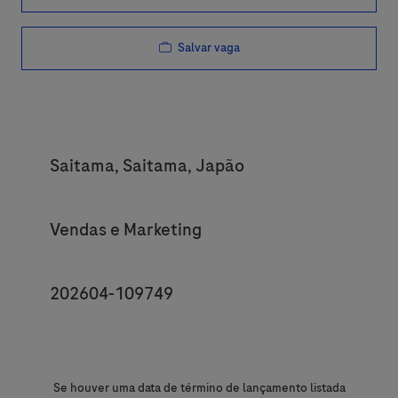
Salvar vaga
Location
Saitama, Saitama, Japão
Category
Vendas e Marketing
JobId
202604-109749
Se houver uma data de término de lançamento listada