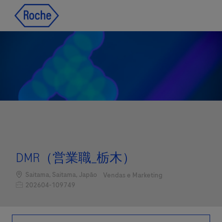
Skip to main content
Skip to main content
-
-
DMR（営業職_栃木）
Localização
Categoria
Saitama, Saitama, Japão
Vendas e Marketing
Job Id
202604-109749