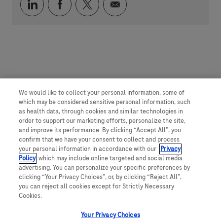
Compartilhar via LinkedIn
Compartilhar via Facebook
Compartilhar via twitter
Compartilhar via e-mai
We would like to collect your personal information, some of
which may be considered sensitive personal information, such
as health data, through cookies and similar technologies in
order to support our marketing efforts, personalize the site,
and improve its performance. By clicking “Accept All”, you
confirm that we have your consent to collect and process
your personal information in accordance with our
Privacy
Policy
, which may include online targeted and social media
advertising. You can personalize your specific preferences by
clicking “Your Privacy Choices”, or, by clicking “Reject All”,
you can reject all cookies except for Strictly Necessary
Cookies.
Your Privacy Choices