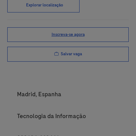
Explorar localização
Inscreva-se agora
Salvar vaga
Location
Madrid, Espanha
Category
Tecnologia da Informação