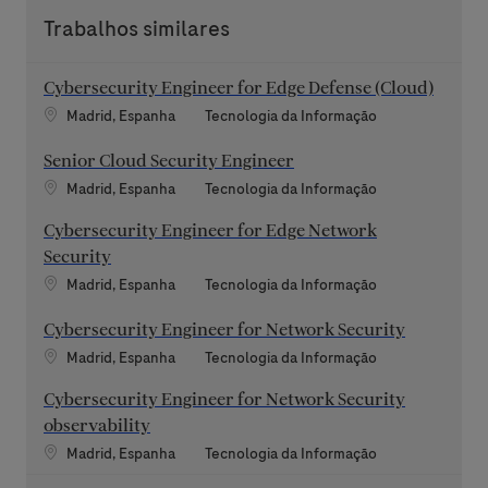
Trabalhos similares
Cybersecurity Engineer for Edge Defense (Cloud)
Localização
Categoria
Madrid, Espanha
Tecnologia da Informação
Senior Cloud Security Engineer
Localização
Categoria
Madrid, Espanha
Tecnologia da Informação
Cybersecurity Engineer for Edge Network
Security
Localização
Categoria
Madrid, Espanha
Tecnologia da Informação
Cybersecurity Engineer for Network Security
Localização
Categoria
Madrid, Espanha
Tecnologia da Informação
Cybersecurity Engineer for Network Security
observability
Localização
Categoria
Madrid, Espanha
Tecnologia da Informação