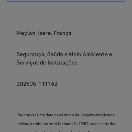
Location
Meylan, Isere, França
Category
Segurança, Saúde e Meio Ambiente e
Serviços de Instalações
JobId
202605-111162
Se houver uma data de término de lançamento listada
acima, o trabalho será fechado às 23:59 no dia anterior,