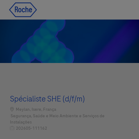
Skip to main content
Skip to main content
-
-
Spécialiste SHE (d/f/m)
Localização
Meylan, Isere, França
Categoria
Segurança, Saúde e Meio Ambiente e Serviços de
Instalações
Job Id
202605-111162