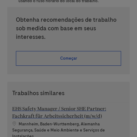
usando o fuso horário do local do trabalho.
Obtenha recomendações de trabalho
sob medida com base em seus
interesses.
Começar
Trabalhos similares
EHS Safety Manager / Senior SHE Partner:
Fachkraft für Arbeitssicherheit (m/w/d)
Localização
Mannheim, Baden-Wurttemberg, Alemanha
Categoria
Segurança, Saúde e Meio Ambiente e Serviços de
Instalações