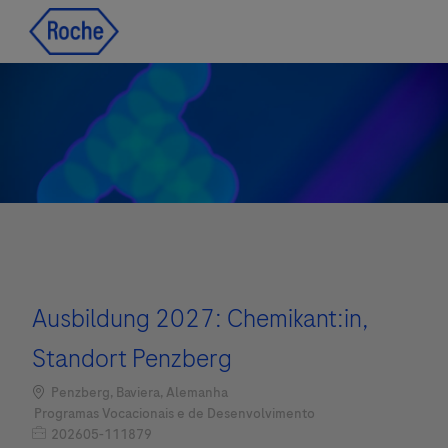
Skip to main content
Skip to main content
-
-
Ausbildung 2027: Chemikant:in,
Standort Penzberg
Localização
Penzberg, Baviera, Alemanha
Categoria
Programas Vocacionais e de Desenvolvimento
Job Id
202605-111879