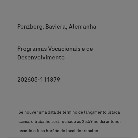
Location
Penzberg, Baviera, Alemanha
Category
Programas Vocacionais e de
Desenvolvimento
JobId
202605-111879
Se houver uma data de término de lançamento listada
acima, o trabalho será fechado às 23:59 no dia anterior,
usando o fuso horário do local do trabalho.