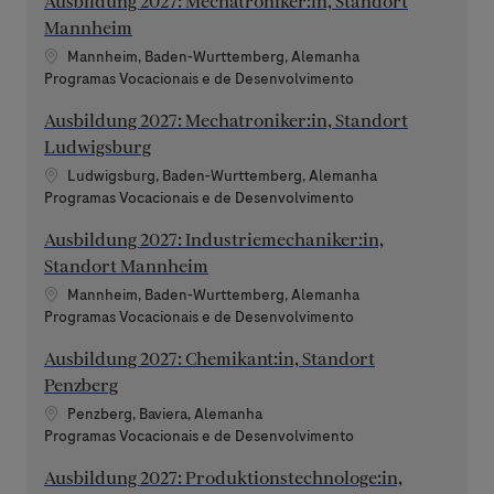
Ausbildung 2027: Mechatroniker:in, Standort
Mannheim
Localização
Mannheim, Baden-Wurttemberg, Alemanha
Categoria
Programas Vocacionais e de Desenvolvimento
Ausbildung 2027: Mechatroniker:in, Standort
Ludwigsburg
Localização
Ludwigsburg, Baden-Wurttemberg, Alemanha
Categoria
Programas Vocacionais e de Desenvolvimento
Ausbildung 2027: Industriemechaniker:in,
Standort Mannheim
Localização
Mannheim, Baden-Wurttemberg, Alemanha
Categoria
Programas Vocacionais e de Desenvolvimento
Ausbildung 2027: Chemikant:in, Standort
Penzberg
Localização
Penzberg, Baviera, Alemanha
Categoria
Programas Vocacionais e de Desenvolvimento
Ausbildung 2027: Produktionstechnologe:in,