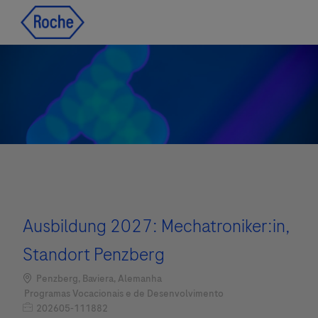
Skip to main content
Skip to main content
-
-
Ausbildung 2027: Mechatroniker:in,
Standort Penzberg
Localização
Penzberg, Baviera, Alemanha
Categoria
Programas Vocacionais e de Desenvolvimento
Job Id
202605-111882