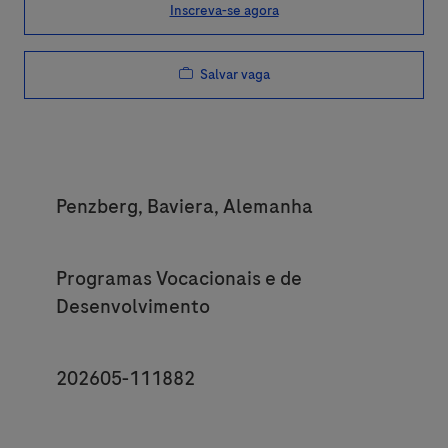
Inscreva-se agora
Salvar vaga
Location
Penzberg, Baviera, Alemanha
Category
Programas Vocacionais e de
Desenvolvimento
JobId
202605-111882