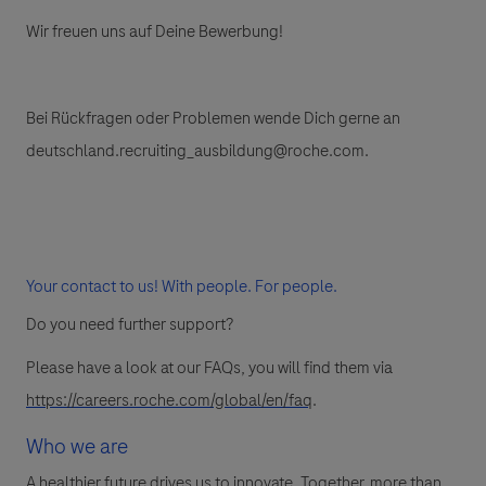
Wir freuen uns auf Deine Bewerbung!
Bei Rückfragen oder Problemen wende Dich gerne an
deutschland.recruiting_ausbildung@roche.com.
Your contact to us! With people. For people.
Do you need further support?
Please have a look at our FAQs, you will find them via
https://careers.roche.com/global/en/faq
.
Who we are
A healthier future drives us to innovate. Together, more than