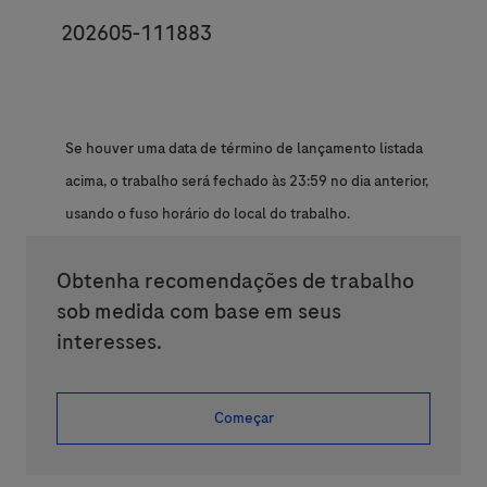
JobId
202605-111883
Se houver uma data de término de lançamento listada
acima, o trabalho será fechado às 23:59 no dia anterior,
usando o fuso horário do local do trabalho.
Obtenha recomendações de trabalho
sob medida com base em seus
interesses.
Começar