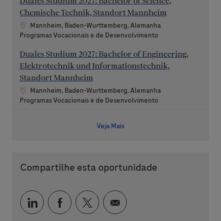
Duales Studium 2027: Bachelor of Science,
Chemische Technik, Standort Mannheim
Localização
Mannheim, Baden-Wurttemberg, Alemanha
Categoria
Programas Vocacionais e de Desenvolvimento
Duales Studium 2027: Bachelor of Engineering,
Elektrotechnik und Informationstechnik,
Standort Mannheim
Localização
Mannheim, Baden-Wurttemberg, Alemanha
Categoria
Programas Vocacionais e de Desenvolvimento
Veja Mais
Compartilhe esta oportunidade
Compartilhar via LinkedIn
Compartilhar via Facebook
Compartilhar via twitter
Compartilhar via e-mai