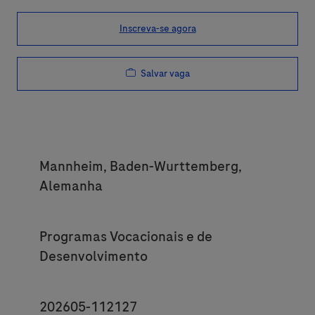
Inscreva-se agora
Salvar vaga
Location
Mannheim, Baden-Wurttemberg,
Alemanha
Category
Programas Vocacionais e de
Desenvolvimento
JobId
202605-112127