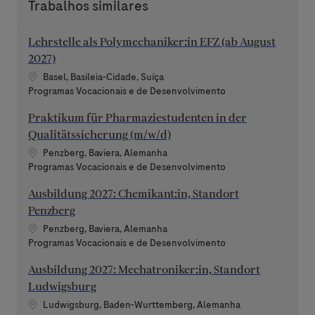
Trabalhos similares
Lehrstelle als Polymechaniker:in EFZ (ab August
2027)
Localização
Basel, Basileia-Cidade, Suíça
Categoria
Programas Vocacionais e de Desenvolvimento
Praktikum für Pharmaziestudenten in der
Qualitätssicherung (m/w/d)
Localização
Penzberg, Baviera, Alemanha
Categoria
Programas Vocacionais e de Desenvolvimento
Ausbildung 2027: Chemikant:in, Standort
Penzberg
Localização
Penzberg, Baviera, Alemanha
Categoria
Programas Vocacionais e de Desenvolvimento
Ausbildung 2027: Mechatroniker:in, Standort
Ludwigsburg
Localização
Ludwigsburg, Baden-Wurttemberg, Alemanha