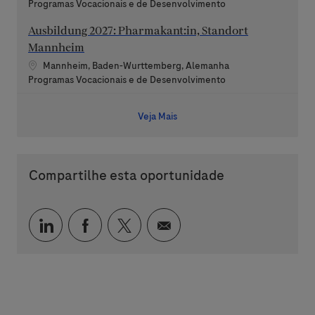
Categoria
Programas Vocacionais e de Desenvolvimento
Ausbildung 2027: Pharmakant:in, Standort
Mannheim
Localização
Mannheim, Baden-Wurttemberg, Alemanha
Categoria
Programas Vocacionais e de Desenvolvimento
Veja Mais
Compartilhe esta oportunidade
Compartilhar via LinkedIn
Compartilhar via Facebook
Compartilhar via twitter
Compartilhar via e-mai