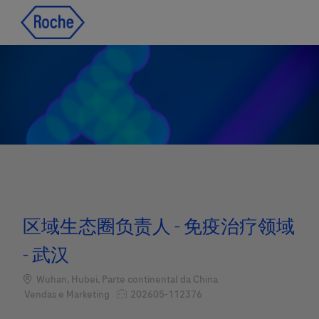
Skip to main content
Skip to main content
-
-
区域生态圈负责人 - 免疫治疗领域
- 武汉
Localização
Wuhan, Hubei, Parte continental da China
Job Id
Categoria
202605-112376
Vendas e Marketing