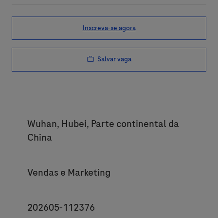
Inscreva-se agora
Salvar vaga
Location
Wuhan, Hubei, Parte continental da
China
Category
Vendas e Marketing
JobId
202605-112376